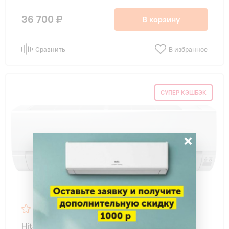
36 700 ₽
В корзину
Сравнить
В избранное
СУПЕР КЭШБЭК
×
4.5
79
Hitachi RAK-50REF X-COMFORT (R32)