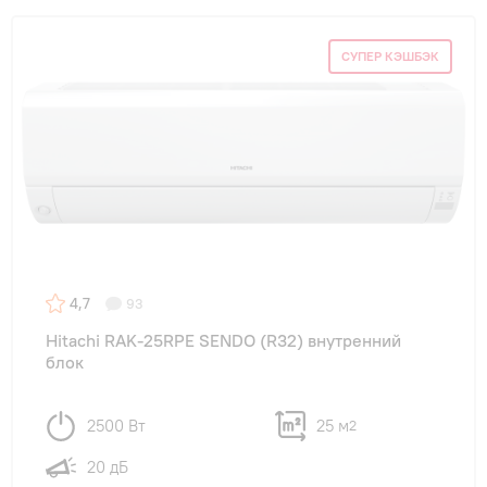
СУПЕР КЭШБЭК
4,7
93
Hitachi RAK-25RPE SENDO (R32) внутренний
блок
2500 Вт
25 м
2
20 дБ