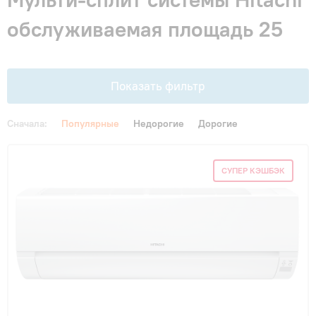
Гарантия и сервис
обслуживаемая площадь 25
Монтаж
Показать фильтр
Контакты
Сначала:
Популярные
Недорогие
Дорогие
Акции
Цена
СУПЕР КЭШБЭК
От
До
Тип внутреннего блока
напольные
(1)