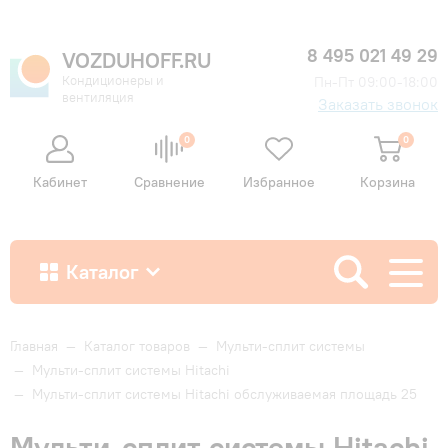
8 495 021 49 29
VOZDUHOFF.RU
Кондиционеры и
Пн-Пт 09:00-18:00
вентиляция
Заказать звонок
0
0
Кабинет
Сравнение
Избранное
Корзина
Каталог
Как купить
Главная
—
Каталог товаров
—
Мульти-сплит системы
—
Мульти-сплит системы Hitachi
—
Мульти-сплит системы Hitachi обслуживаемая площадь 25
Доставка и оплата
Мульти-сплит системы Hitachi