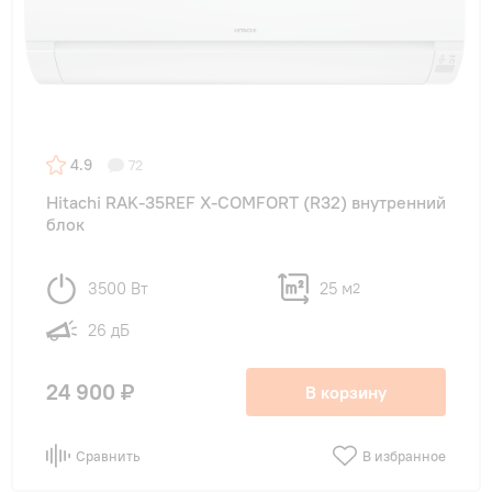
Количество комнат
2
(0)
3
(0)
4.9
72
Функции
Hitachi RAK-35REF X-COMFORT (R32) внутренний
блок
Инверторные
(5)
3500 Вт
25 м
2
26 дБ
24 900 ₽
В корзину
Сравнить
В избранное