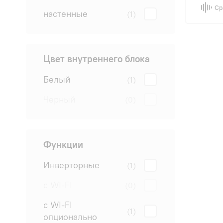
Ср
настенные
(1)
Цвет внутреннего блока
Белый
(1)
Черный
(0)
Функции
Инверторные
(1)
с WI-FI
(0)
с WI-FI
(1)
опционально