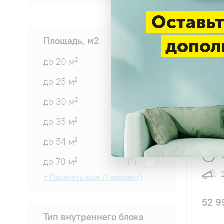
Оставьт
Площадь, м2
допол
до 20 м²
(2)
до 25 м²
(2)
4.8
до 30 м²
(1)
Kenta
до 35 м²
(2)
KSGT
TIBA I
до 54 м²
(1)
до 70 м²
(1)
+ Показать еще (1 вариант)
от 70 м²
(1)
52 9
Тип внутреннего блока