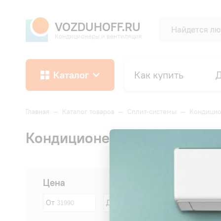
VOZDUHOFF.RU
Кондиционеры и вентиляция
Каталог
Как купить
Д
Главная
—
Каталог товаров
—
Сплит-системы
—
Кондицио
Кондиционеры Kentatsu площ
Сначала:
Цена
От
До