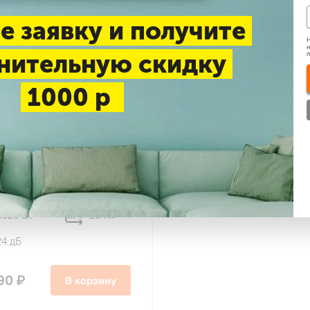
е заявку и получите
Н
н
нительную скидку
1000 р
48
tsu
I26HZRN1R/KSRTI26HZRN1R
nverter
3520 Вт
26 м
2
24 дБ
90 ₽
В корзину