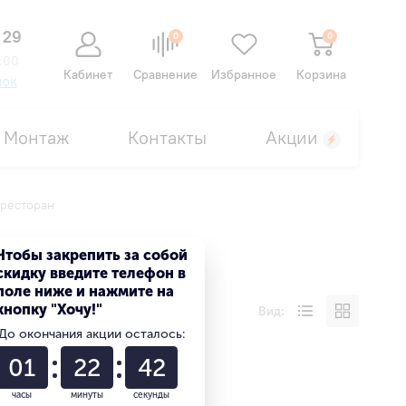
 29
0
0
:00
Кабинет
Сравнение
Избранное
Корзина
нок
Монтаж
Контакты
Акции
 ресторан
Чтобы закрепить за собой
скидку введите телефон в
поле ниже и нажмите на
кнопку "Хочу!"
Вид:
До окончания акции осталось:
01
22
42
часы
минуты
секунды