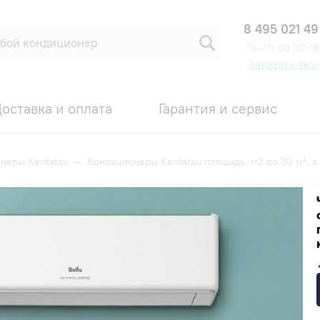
8 495 021 49
Пн-Пт 09:00-18
Заказать зво
оставка и оплата
Гарантия и сервис
неры Kentatsu
—
Кондиционеры Kentatsu площадь, м2 до 30 м², в
адь, м2 до 30 м², в ресторан
Популярные
Недорогие
Дорогие