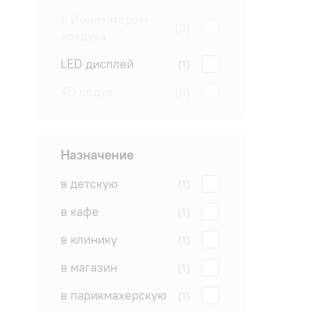
с Ионизатором
(0)
воздуха
LED дисплей
(1)
4D обдув
(0)
Назначение
в детскую
(1)
в кафе
(1)
в клинику
(1)
в магазин
(1)
в парикмахерскую
(1)