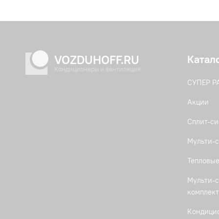
VOZDUHOFF.RU
Катал
Кондиционеры и вентиляция
СУПЕР 
Акции
Сплит-с
Мульти-с
Тепловые
Мульти-с
комплек
Кондици