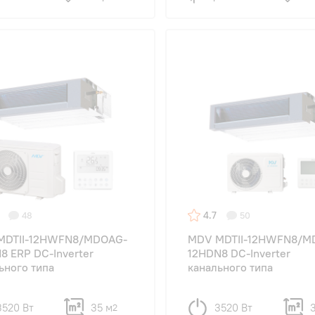
4.7
48
50
MDTII-12HWFN8/MDOAG-
MDV MDTII-12HWFN8/M
8 ERP DC-Inverter
12HDN8 DC-Inverter
ьного типа
канального типа
3520 Вт
35 м
3520 Вт
2