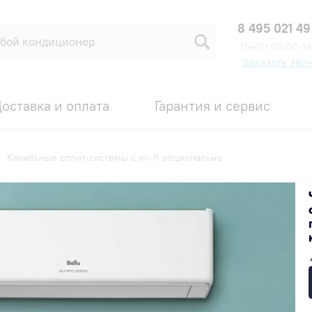
8 495 021 49
Пн-Пт 09:00-18
Заказать зво
оставка и оплата
Гарантия и сервис
—
Канальные сплит-системы с wi-fi опционально
wi-fi опционально
Популярные
Недорогие
Дорогие