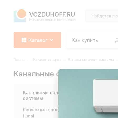
VOZDUHOFF.RU
Кондиционеры и вентиляция
Каталог
Как купить
Д
Главная
—
Каталог товаров
—
Канальные сплит-системы
Канальные сплит-системы с 
Сначала:
Канальные сплит-
системы
Канальные кондиционеры
Funai