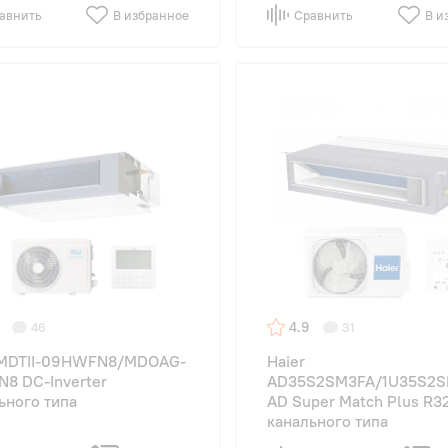
авнить
В избранное
Сравнить
В и
4.9
46
31
MDTII-09HWFN8/MDOAG-
Haier
8 DC-Inverter
AD35S2SM3FA/1U35S2
ьного типа
AD Super Match Plus R3
канального типа