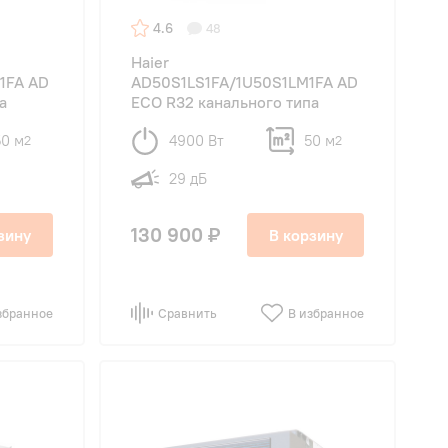
4.6
48
Haier
1FA AD
AD50S1LS1FA/1U50S1LM1FA AD
а
ECO R32 канального типа
50 м
4900 Вт
50 м
2
2
29 дБ
130 900 ₽
зину
В корзину
збранное
Сравнить
В избранное