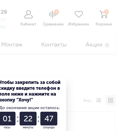
 29
0
0
:00
Кабинет
Сравнение
Избранное
Корзина
нок
Монтаж
Контакты
Акции
Чтобы закрепить за собой
скидку введите телефон в
поле ниже и нажмите на
кнопку "Хочу!"
Вид:
До окончания акции осталось:
01
22
46
часы
минуты
секунды