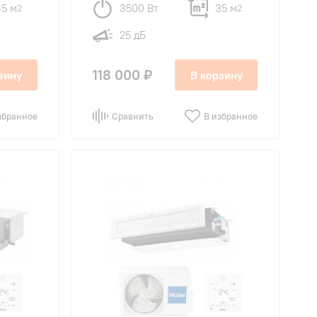
35 м
3500 Вт
35 м
2
2
25 дБ
118 000 ₽
зину
В корзину
збранное
Сравнить
В избранное