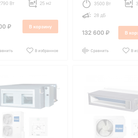
2790 Вт
25 м
3500 Вт
2
28 дБ
00 ₽
В корзину
132 600 ₽
В кор
авнить
В избранное
Сравнить
В и