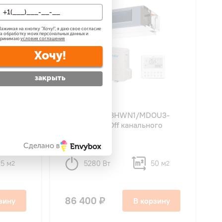
ажимая на кнопку "
Хочу!
", я даю свое согласие
а обработку моих персональных данных и
принимаю
условия соглашения
Хочу!
закрыть
4.8
30
MDOAG-
MDV MDTJ-18HWN1/MDOU3-
r
18HN1-L On/Off канального
типа
Сделано в
25 м
5280 Вт
50 м
2
2
86 400 ₽
зину
В корзину