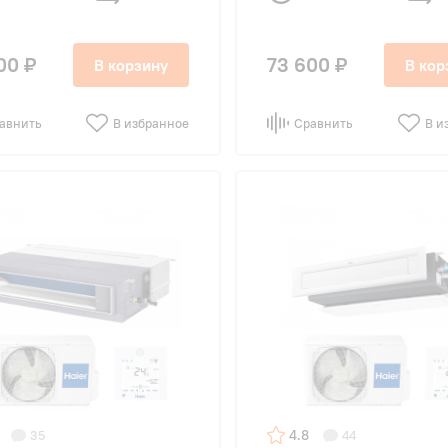
00 ₽
73 600 ₽
В корзину
В кор
авнить
В избранное
Сравнить
В и
4.8
35
44