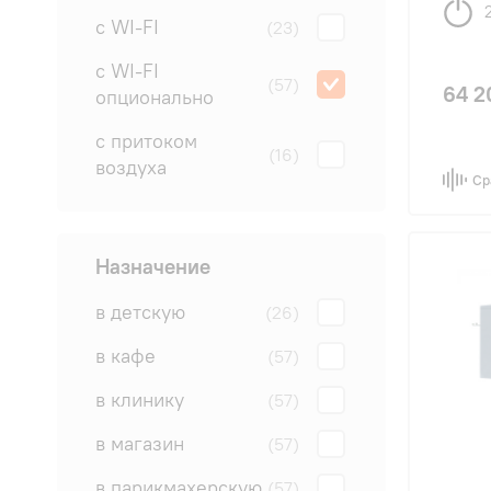
с WI-FI
(23)
с WI-FI
(57)
64 2
опционально
с притоком
(16)
воздуха
Ср
Назначение
в детскую
(26)
в кафе
(57)
в клинику
(57)
в магазин
(57)
в парикмахерскую
(57)