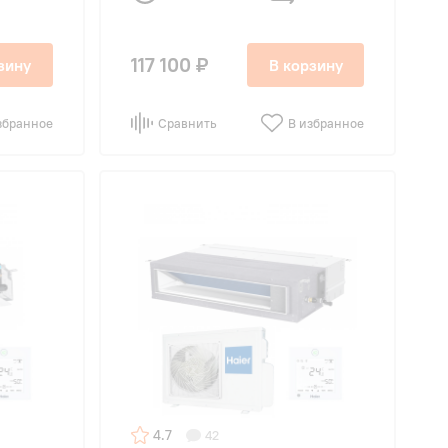
117 100 ₽
зину
В корзину
збранное
Сравнить
В избранное
4.7
42