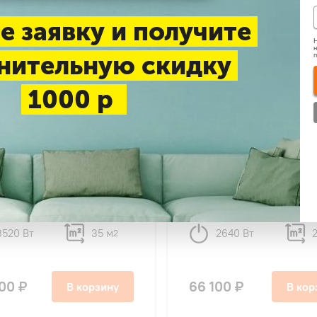
е заявку и получите
Н
н
нительную скидку
1000 р
4.6
35
44
MDTI-12HWFN8/MDOU-
MDV MDTII-09HWFN8/
8 ERP DC-Inverter
09HFN8 ERP DC-Inverte
ьного типа
канального типа
3520 Вт
35 м
2640 Вт
2
300 ₽
66 100 ₽
В корзину
В кор