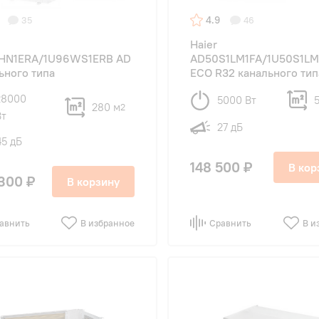
4.9
35
46
Haier
HN1ERA/1U96WS1ERB AD
AD50S1LM1FA/1U50S1LM
ьного типа
ECO R32 канального тип
28000
5000 Вт
280 м
2
Вт
27 дБ
45 дБ
148 500 ₽
В кор
300 ₽
В корзину
авнить
В избранное
Сравнить
В и