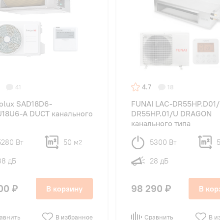
4.7
41
18
olux SAD18D6-
FUNAI LAC-DR55HP.D01/
18U6-A DUCT канального
DR55HP.01/U DRAGON
канального типа
5280 Вт
50 м
5300 Вт
2
38 дБ
28 дБ
00 ₽
98 290 ₽
В корзину
В кор
авнить
В избранное
Сравнить
В и