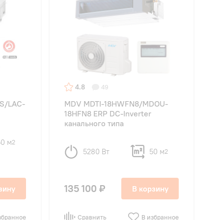
4.8
49
S/LAC-
MDV MDTI-18HWFN8/MDOU-
18HFN8 ERP DC-Inverter
канального типа
50 м
2
5280 Вт
50 м
2
135 100 ₽
зину
В корзину
збранное
Сравнить
В избранное