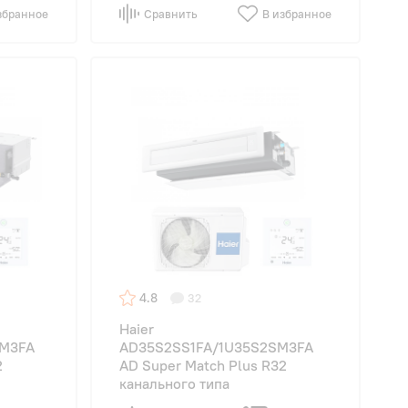
збранное
Сравнить
В избранное
4.8
32
Haier
SM3FA
AD35S2SS1FA/1U35S2SM3FA
2
AD Super Match Plus R32
канального типа