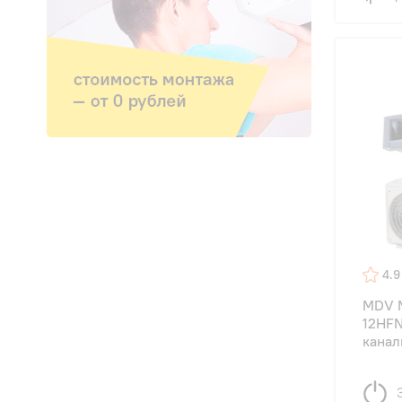
4.9
MDV 
12HFN
канал