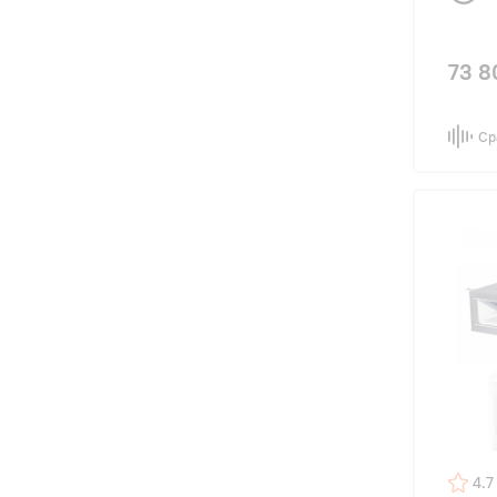
73 8
Ср
4.7