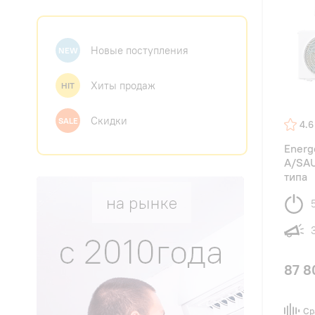
Новые поступления
NEW
Хиты продаж
HIT
Скидки
SALE
4.6
Energ
A/SAU
типа
87 8
Ср