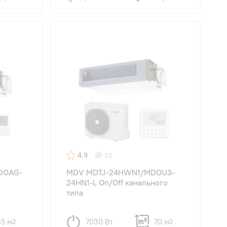
4.9
32
DOAG-
MDV MDTJ-24HWN1/MDOU3-
24HN1-L On/Off канального
типа
35 м
7030 Вт
70 м
2
2