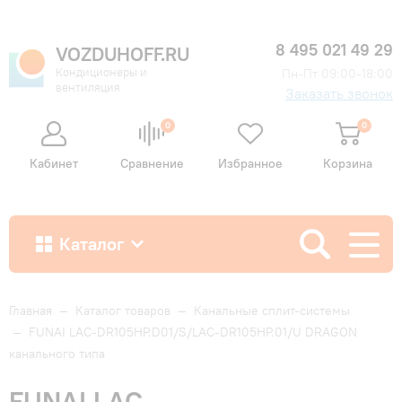
8 495 021 49 29
VOZDUHOFF.RU
Кондиционеры и
Пн-Пт 09:00-18:00
вентиляция
Заказать звонок
0
0
Кабинет
Сравнение
Избранное
Корзина
Каталог
Как купить
Главная
—
Каталог товаров
—
Канальные сплит-системы
—
FUNAI LAC-DR105HP.D01/S/LAC-DR105HP.01/U DRAGON
канального типа
Доставка и оплата
FUNAI LAC-