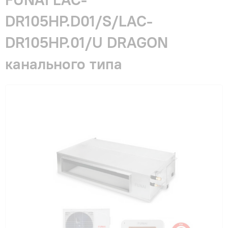
Гарантия и сервис
DR105HP.D01/S/LAC-
DR105HP.01/U DRAGON
Монтаж
канального типа
Контакты
Акции