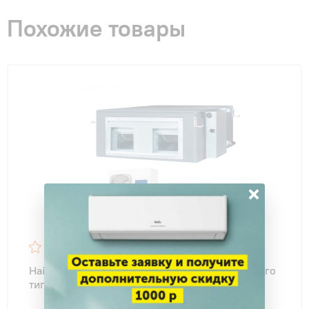
Похожие товары
×
4.7
35
Haier AD96HN1ERA/1U96WS1ERB AD канального
типа