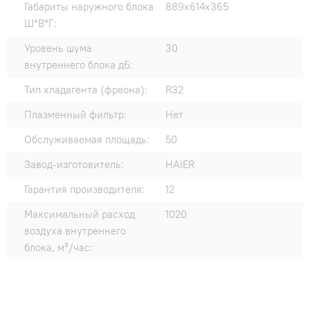
Габариты наружного блока
889x614x365
Ш*В*Г:
Уровень шума
30
внутреннего блока дБ:
Тип хладагента (фреона):
R32
Плазменный фильтр:
Нет
Обслуживаемая площадь:
50
Завод-изготовитель:
HAIER
Гарантия производителя:
12
Максимальный расход
1020
воздуха внутреннего
блока, м³/час: