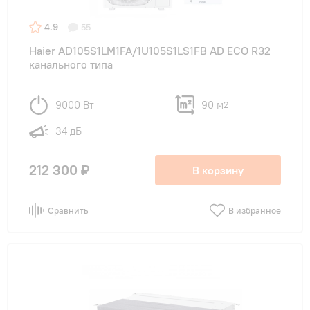
4.9
55
Haier AD105S1LM1FA/1U105S1LS1FB AD ECO R32
канального типа
9000 Вт
90 м
2
34 дБ
212 300 ₽
В корзину
Сравнить
В избранное