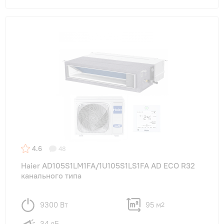
4.6
48
Haier AD105S1LM1FA/1U105S1LS1FA AD ECO R32
канального типа
9300 Вт
95 м
2
34 дБ