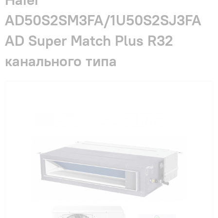
Гарантия и сервис
AD50S2SM3FA/1U50S2SJ3FA
AD Super Match Plus R32
Монтаж
канального типа
Контакты
Акции