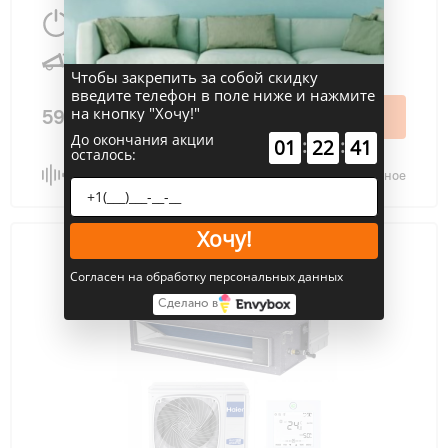
28000 Вт
280 м
2
45 дБ
Чтобы закрепить за собой скидку
введите телефон в поле ниже и нажмите
на кнопку "Хочу!"
590 300 ₽
В корзину
До окончания акции
:
:
01
22
40
осталось:
Сравнить
В избранное
Хочу!
Согласен на обработку персональных данных
Сделано в