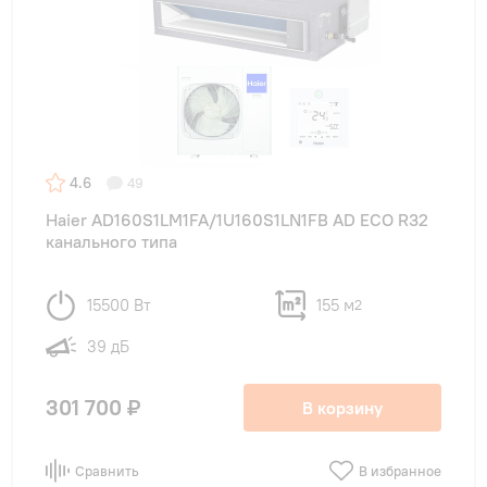
4.6
49
Haier AD160S1LM1FA/1U160S1LN1FB AD ECO R32
канального типа
15500 Вт
155 м
2
39 дБ
301 700 ₽
В корзину
Сравнить
В избранное