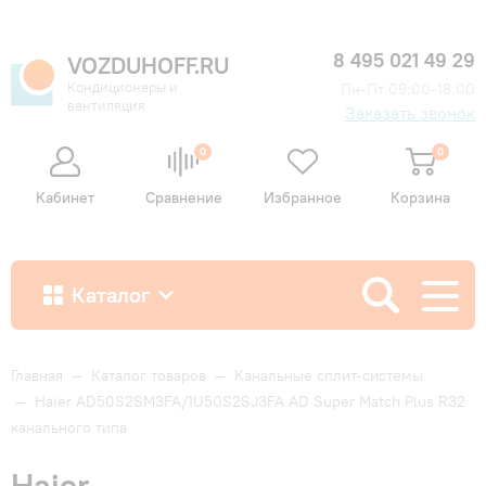
8 495 021 49 29
VOZDUHOFF.RU
Кондиционеры и
Пн-Пт 09:00-18:00
вентиляция
Заказать звонок
0
0
Кабинет
Сравнение
Избранное
Корзина
Каталог
Как купить
Главная
—
Каталог товаров
—
Канальные сплит-системы
—
Haier AD50S2SM3FA/1U50S2SJ3FA AD Super Match Plus R32
канального типа
Доставка и оплата
Haier