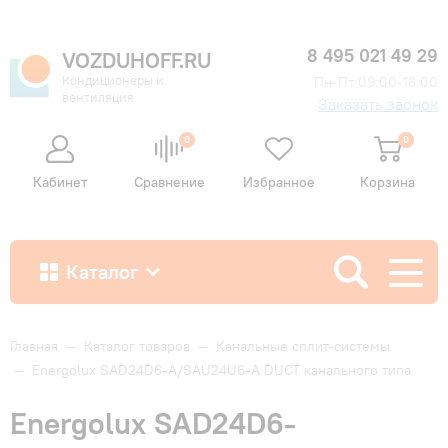
8 495 021 49 29
VOZDUHOFF.RU
Кондиционеры и
Пн-Пт 09:00-18:00
вентиляция
Заказать звонок
0
0
Кабинет
Сравнение
Избранное
Корзина
Каталог
Как купить
Главная
—
Каталог товаров
—
Канальные сплит-системы
—
Energolux SAD24D6-A/SAU24U6-A DUCT канального типа
Доставка и оплата
Energolux SAD24D6-