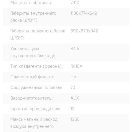
Мощность обогрева:
7910
Габариты внутреннего
1100x774x249
блока Ш*В*Г:
Габариты наружного блока
890x673х342
Ш*В*Г:
Уровень шума
34,5
внутреннего блока дБ:
Тип хладагента (фреона):
R410A
Плазменный фильтр:
Нет
Обслуживаемая площадь:
70
Завод-изготовитель:
AUX
Гарантия производителя:
12
Максимальный расход
1350
воздуха внутреннего