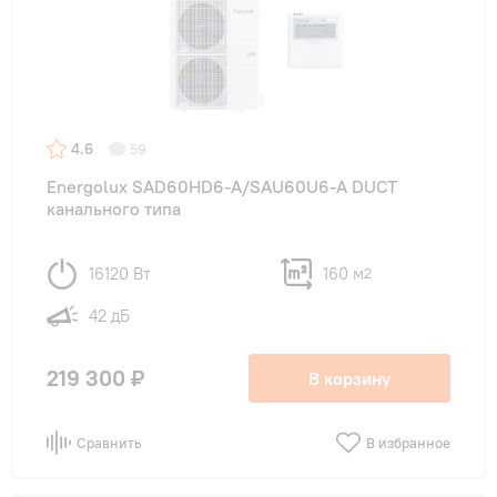
4.6
59
Energolux SAD60HD6-A/SAU60U6-A DUCT
канального типа
16120 Вт
160 м
2
42 дБ
219 300 ₽
В корзину
Сравнить
В избранное