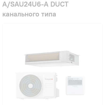
A/SAU24U6-A DUCT
Гарантия и сервис
канального типа
Монтаж
Контакты
Акции