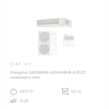
4.7
57
Energolux SAD48HD6-A/SAU48U6-A DUCT
канального типа
14070 Вт
140 м
2
42 дБ