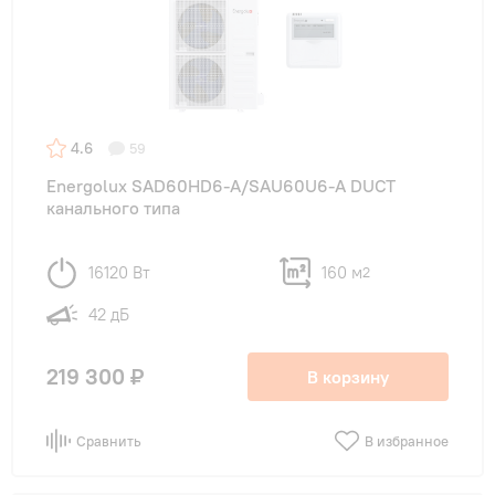
4.6
59
Energolux SAD60HD6-A/SAU60U6-A DUCT
канального типа
16120 Вт
160 м
2
42 дБ
219 300 ₽
В корзину
Сравнить
В избранное