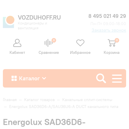
8 495 021 49 29
VOZDUHOFF.RU
Кондиционеры и
Пн-Пт 09:00-18:00
вентиляция
Заказать звонок
0
0
Кабинет
Сравнение
Избранное
Корзина
Каталог
Как купить
Главная
—
Каталог товаров
—
Канальные сплит-системы
—
Energolux SAD36D6-A/SAU36U6-A DUCT канального типа
Доставка и оплата
Energolux SAD36D6-