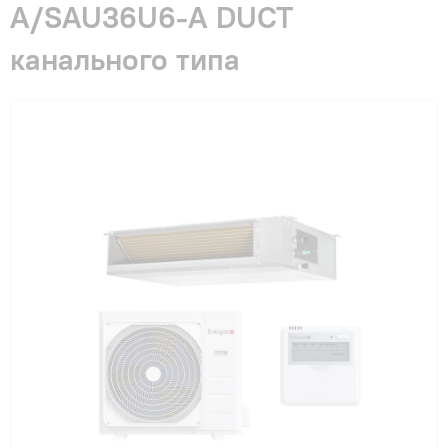
A/SAU36U6-A DUCT
Гарантия и сервис
канального типа
Монтаж
Контакты
Акции