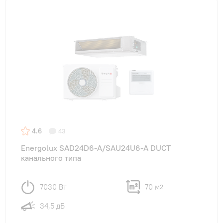
4.6
43
Energolux SAD24D6-A/SAU24U6-A DUCT
канального типа
7030 Вт
70 м
2
34,5 дБ