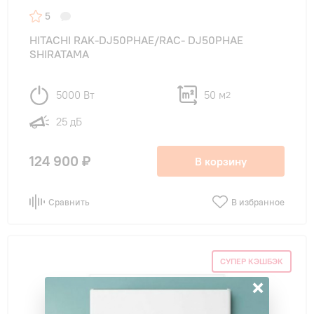
5
HITACHI RAK-DJ50PHAE/RAC- DJ50PHAE
SHIRATAMA
5000 Вт
50 м
2
25 дБ
124 900 ₽
В корзину
Сравнить
В избранное
СУПЕР КЭШБЭК
×