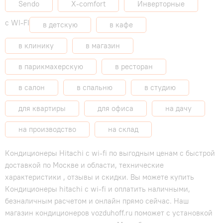
Sendo
X-comfort
Инверторные
с WI-FI
в детскую
в кафе
в клинику
в магазин
в парикмахерскую
в ресторан
в салон
в спальню
в студию
для квартиры
для офиса
на дачу
на производство
на склад
Кондиционеры Hitachi с wi-fi по выгодным ценам с быстрой
доставкой по Москве и области, технические
характеристики , отзывы и скидки. Вы можете купить
Кондиционеры hitachi с wi-fi и оплатить наличными,
безналичным расчетом и онлайн прямо сейчас. Наш
магазин кондиционеров vozduhoff.ru поможет с установкой