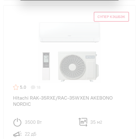
СУПЕР КЭШБЭК
5.0
18
Hitachi RAK-35RXE/RAC-35WXEN AKEBONO
NORDIC
3500 Вт
35 м
2
22 дБ