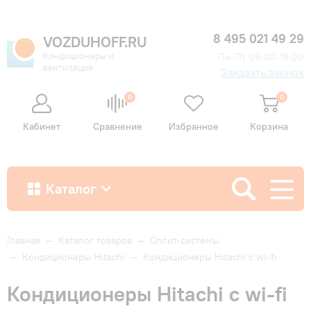
8 495 021 49 29
VOZDUHOFF.RU
Кондиционеры и
Пн-Пт 09:00-18:00
вентиляция
Заказать звонок
0
0
Кабинет
Сравнение
Избранное
Корзина
Каталог
Как купить
Главная
—
Каталог товаров
—
Сплит-системы
—
Кондиционеры Hitachi
—
Кондиционеры Hitachi с wi-fi
Доставка и оплата
Кондиционеры Hitachi с wi-fi