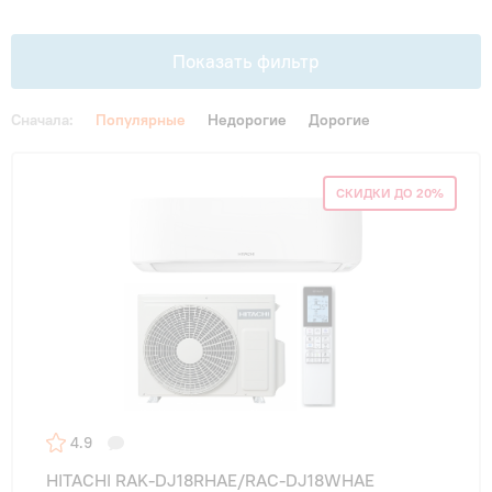
Гарантия и сервис
Показать фильтр
Монтаж
Сначала:
Популярные
Недорогие
Дорогие
Контакты
Цена
СКИДКИ ДО 20%
От
До
Акции
Площадь, м2
до 20 м²
(1)
до 25 м²
(2)
4.9
до 35 м²
(2)
HITACHI RAK-DJ18RHAE/RAC-DJ18WHAE