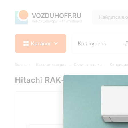
VOZDUHOFF.RU
Кондиционеры и вентиляция
Каталог
Как купить
Д
Главная
—
Каталог товаров
—
Сплит-системы
—
Кондицио
Hitachi RAK-18QXE AKEBONO