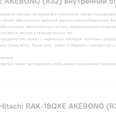
E AKEBONO (R32) внутренний б
кокачественных материалов и отличаются элегантным дизайном
o Sensor обеспечивает высокий уровень энергосбережения. Вн
 обеспечивает максимальную чистоту обрабатываемого воздуха
 остается чистым в течение многих лет.
я продвинутому пульту с недельным таймером: возможно запро
амм (зима/лето). Также пульт может отображать температуру 
лесени.
зователь может активировать либо режим повышенной произво
 Hitachi RAK-18QXE AKEBONO (R