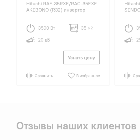
Hitachi RAF-35RXE/RAC-35FXE
Hitac
AKEBONO (R32) инвертор
SENDO
3500 Вт
35 м
3
2
20 дБ
2
Узнать цену
Сравнить
В избранное
Сра
Отзывы наших клиентов