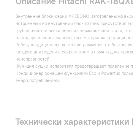
Описание Hitachi RAK-18QX
Внутренние блоки cерии AKEBONO изготовлены из высо
Встроенный во внутренний блок датчик присутствия Ec
грубой очистки выполнены из нержавеющей стали, что
Благодаря использованию этого материала кондиционер
Работу кондиционера легко программировать благодар
каждого дня недели с сохранением в памяти двух прогр
неисправностей.
Функция сушки испарителя предотвращает появление п
Кондиционер оснащен функциями Eco и Powerful: поль
энергопотреблением.
Технически характеристики