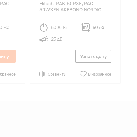
/RAC-
Hitachi RAK-50RXE/RAC-
50WXEN AKEBONO NORDIC
0 м
5000 Вт
50 м
2
2
25 дБ
зину
Узнать цену
збранное
Сравнить
В избранное