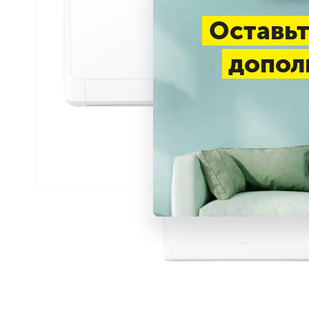
Оставьт
допол