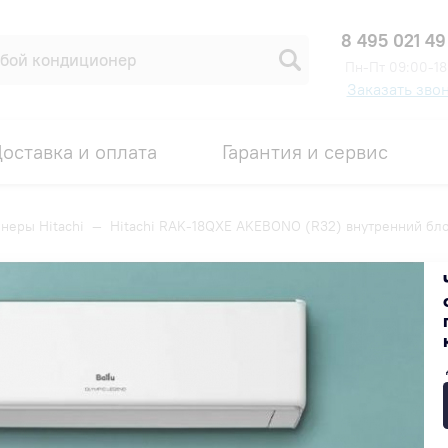
8 495 021 49
Пн-Пт 09:00-18
Заказать зво
оставка и оплата
Гарантия и сервис
неры Hitachi
—
Hitachi RAK-18QXE AKEBONO (R32) внутренний бл
 (R32) внутренний блок
Код товара: 00001510
СУПЕР КЭШБЭК
48 900 ₽
В наличии на складе