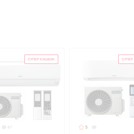
СУПЕР КЭШБЭК
СУПЕР
5
87