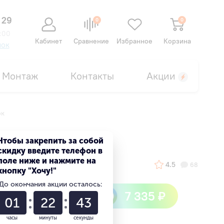
 29
0
0
:00
Кабинет
Сравнение
Избранное
Корзина
нок
Монтаж
Контакты
Акции
ок
Чтобы закрепить за собой
скидку введите телефон в
поле ниже и нажмите на
4.5
68
кнопку "Хочу!"
До окончания акции осталось:
Быстрый кешбек
7 335 ₽
01
22
42
от сбер спасибо
часы
минуты
секунды