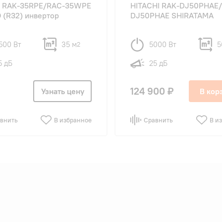
hi RAK-35RPE/RAC-35WPE
HITACHI RAK-DJ50PHAE
 (R32) инвертор
DJ50PHAE SHIRATAMA
500 Вт
35 м
5000 Вт
5
2
5 дБ
25 дБ
124 900 ₽
Узнать цену
В кор
внить
В избранное
Сравнить
В и