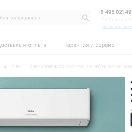
8 495 021 49
Пн-Пт 09:00-18
Заказать зво
оставка и оплата
Гарантия и сервис
онеры GREE
—
GREE GWH09ACC-K6DNA1F LYRA INVERTER R32 WHI
YRA INVERTER R32 WHITE
Код товара: 00005911
ИДКА ПО ПРОМОКОДУ ВНУТРИ
86 300 ₽
В наличии на складе