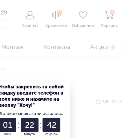
 29
0
0
:00
Кабинет
Сравнение
Избранное
Корзина
нок
Монтаж
Контакты
Акции
TE
Чтобы закрепить за собой
скидку введите телефон в
поле ниже и нажмите на
4.9
26
кнопку "Хочу!"
До окончания акции осталось:
01
22
41
часы
минуты
секунды