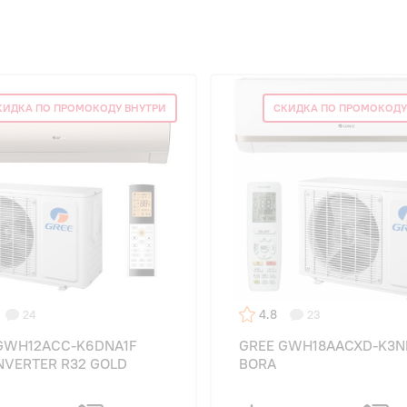
КИДКА ПО ПРОМОКОДУ ВНУТРИ
СКИДКА ПО ПРОМОКОДУ
4.8
24
23
GWH12ACC-K6DNA1F
GREE GWH18AACXD-K3N
INVERTER R32 GOLD
BORA