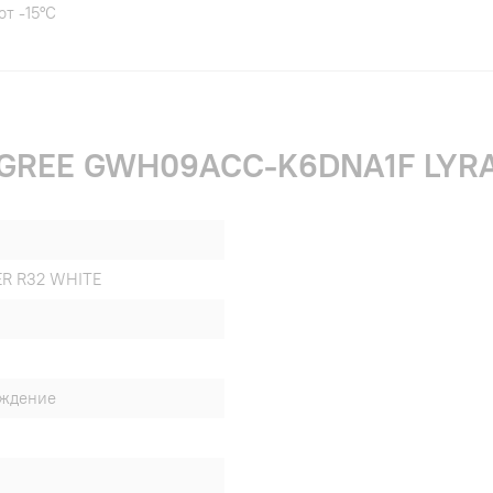
от -15°С
и GREE GWH09ACC-K6DNA1F LYR
ER R32 WHITE
аждение