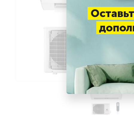
Оставьт
допол