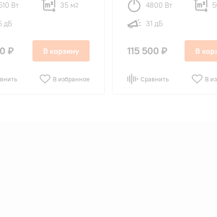
510 Вт
35 м
4800 Вт
5
2
5 дБ
31 дБ
0 ₽
115 500 ₽
В корзину
В кор
внить
В избранное
Сравнить
В и