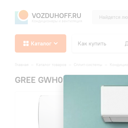
VOZDUHOFF.RU
Кондиционеры и вентиляция
Каталог
Как купить
Д
Главная
—
Каталог товаров
—
Сплит-системы
—
Кондици
GREE GWH09ACC-K6DNA1F L
СК