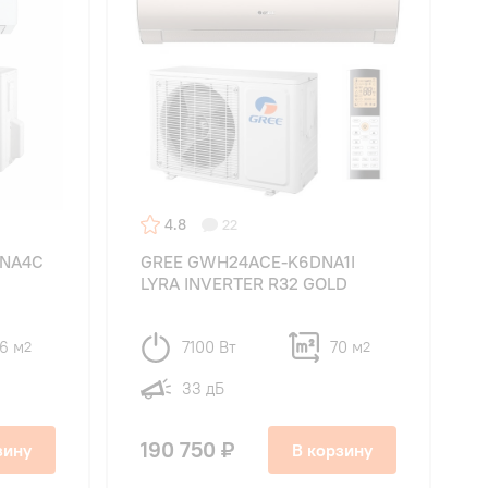
4.8
22
DNA4C
GREE GWH24ACE-K6DNA1I
LYRA INVERTER R32 GOLD
6 м
7100 Вт
70 м
2
2
33 дБ
190 750 ₽
зину
В корзину