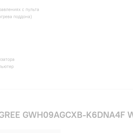
авлениях с пульта
огрева поддона)
изатора
пьютер
и GREE GWH09AGCXB-K6DNA4F W