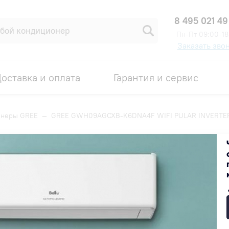
8 495 021 49
Пн-Пт 09:00-18
Заказать зво
оставка и оплата
Гарантия и сервис
онеры GREE
—
GREE GWH09AGCXB-K6DNA4F WIFI PULAR INVERTE
F WIFI PULAR INVERTER BLACK
Код товара: 00007843
ИДКА ПО ПРОМОКОДУ ВНУТРИ
87 670 ₽
В наличии на складе