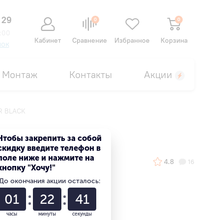
 29
0
0
:00
Кабинет
Сравнение
Избранное
Корзина
нок
Монтаж
Контакты
Акции
R BLACK
Чтобы закрепить за собой
скидку введите телефон в
поле ниже и нажмите на
4.8
16
кнопку "Хочу!"
До окончания акции осталось:
01
22
40
часы
минуты
секунды