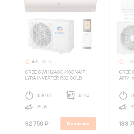
4.8
24
GREE GWH12ACC-K6DNA1F
GREE 
LYRA INVERTER R32 GOLD
AIRY I
3510 Вт
35 м
7
2
25 дБ
3
92 750 ₽
183 7
В корзину