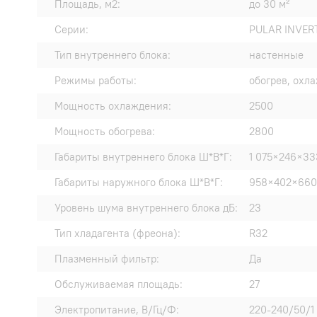
Площадь, м2:
до 30 м²
Серии:
PULAR INVER
Тип внутреннего блока:
настенные
Режимы работы:
обогрев, охл
Мощность охлаждения:
2500
Мощность обогрева:
2800
Габариты внутреннего блока Ш*В*Г:
1 075×246×33
Габариты наружного блока Ш*В*Г:
958×402×660
Уровень шума внутреннего блока дБ:
23
Тип хладагента (фреона):
R32
Плазменный фильтр:
Да
Обслуживаемая площадь:
27
Электропитание, В/Гц/Ф:
220-240/50/1