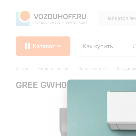
VOZDUHOFF.RU
Кондиционеры и вентиляция
Каталог
Как купить
Д
Главная
—
Каталог товаров
—
Сплит-системы
—
Кондици
GREE GWH09AGCXB-K6DNA4
СК