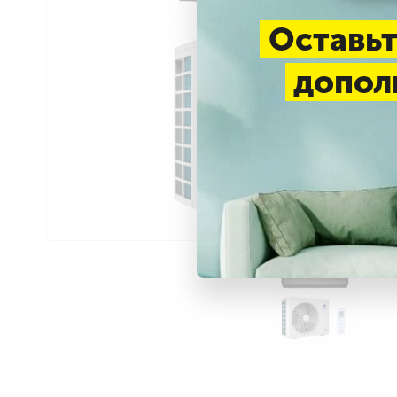
Оставьт
допол