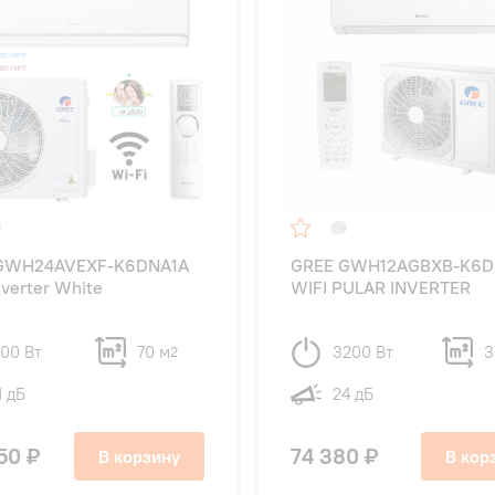
GWH24AVEXF-K6DNA1A
GREE GWH12AGBXB-K6
nverter White
WIFI PULAR INVERTER
100 Вт
70 м
3200 Вт
3
2
1 дБ
24 дБ
50 ₽
74 380 ₽
В корзину
В кор