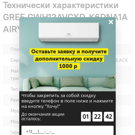
Технически характеристики
GREE GWH12AVCXD-K6DNA1A
×
AIRY Inverter Black
Площадь, м2:
до 35 м²
Серии:
AIRY INVERTER R32 BLACK
Максимальная длина
15
трассы:
Тип внутреннего блока:
настенные
Чтобы закрепить за собой скидку
Режимы работы:
обогрев, охлаждение
введите телефон в поле ниже и нажмите
на кнопку "Хочу!"
Мощность охлаждения:
3500
До окончания акции
:
:
01
22
41
осталось:
Мощность обогрева:
3810
Габариты внутреннего
907*292*200