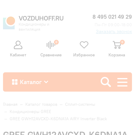
8 495 021 49 29
VOZDUHOFF.RU
Кондиционеры и
Пн-Пт 09:00-18:00
вентиляция
Заказать звонок
0
0
Кабинет
Сравнение
Избранное
Корзина
Каталог
Как купить
Главная
—
Каталог товаров
—
Сплит-системы
—
Кондиционеры GREE
—
GREE GWH12AVCXD-K6DNA1A AIRY Inverter Black
Доставка и оплата
GREE GWH12AVCXD-K6DNA1A