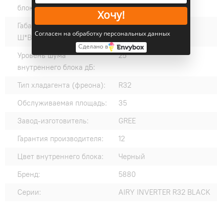
блока Ш*В*Г:
Хочу!
Габариты наружного блока
802×555×350
Согласен на обработку персональных данных
Ш*В*Г:
Сделано в
Уровень шума
25
внутреннего блока дБ:
Тип хладагента (фреона):
R32
Обслуживаемая площадь:
35
Завод-изготовитель:
GREE
Гарантия производителя:
12
Цвет внутреннего блока:
Черный
Бренд:
5880
Серии:
AIRY INVERTER R32 BLACK