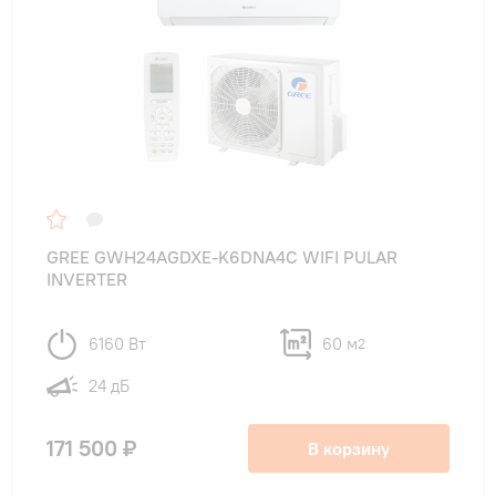
GREE GWH24AGDXE-K6DNA4C WIFI PULAR
INVERTER
6160 Вт
60 м
2
24 дБ
171 500 ₽
В корзину