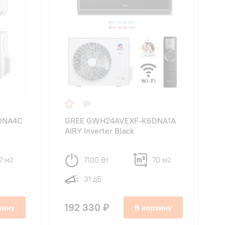
DNA4C
GREE GWH24AVEXF-K6DNA1A
AIRY Inverter Black
7 м
7100 Вт
70 м
2
2
31 дБ
192 330 ₽
зину
В корзину