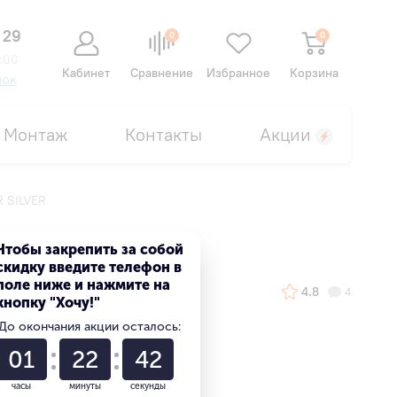
 29
0
0
:00
Кабинет
Сравнение
Избранное
Корзина
нок
Монтаж
Контакты
Акции
 SILVER
Чтобы закрепить за собой
скидку введите телефон в
поле ниже и нажмите на
4.8
4
кнопку "Хочу!"
До окончания акции осталось:
01
22
41
часы
минуты
секунды