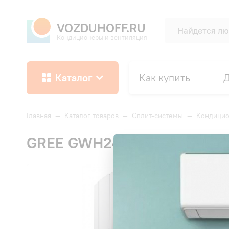
VOZDUHOFF.RU
Кондиционеры и вентиляция
Каталог
Как купить
Д
Главная
—
Каталог товаров
—
Сплит-системы
—
Кондици
GREE GWH24AGEXF-K6DNA4A
СК