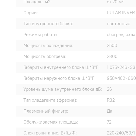
Площадь, м2:
от 70 м²
Серии:
PULAR INVERT
Тип внутреннего блока:
настенные
Режимы работы:
обогрев, охл
Мощность охлаждения:
2500
Мощность обогрева:
2800
Габариты внутреннего блока Ш*В*Г:
1 075×246×33
Габариты наружного блока Ш*В*Г:
958×402×660
Уровень шума внутреннего блока дБ:
26
Тип хладагента (фреона):
R32
Плазменный фильтр:
Да
Обслуживаемая площадь:
72
Электропитание, В/Гц/Ф:
220-240/50/1