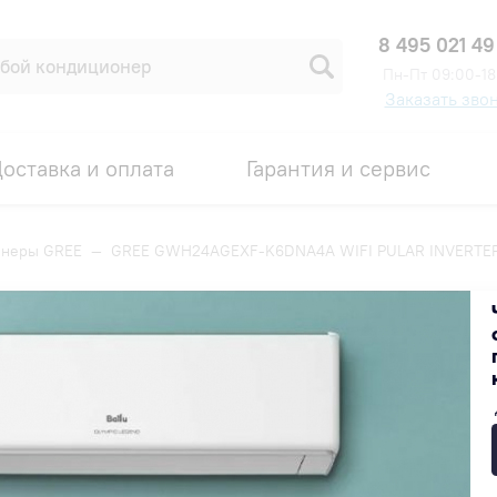
8 495 021 49
Пн-Пт 09:00-18
Заказать зво
оставка и оплата
Гарантия и сервис
онеры GREE
—
GREE GWH24AGEXF-K6DNA4A WIFI PULAR INVERTER
 WIFI PULAR INVERTER SILVER
Код товара: 00007842
ИДКА ПО ПРОМОКОДУ ВНУТРИ
189 000 ₽
В наличии на складе