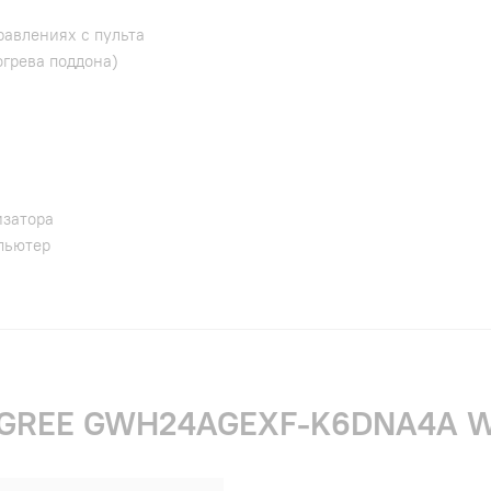
авлениях с пульта
огрева поддона)
изатора
пьютер
и GREE GWH24AGEXF-K6DNA4A WI