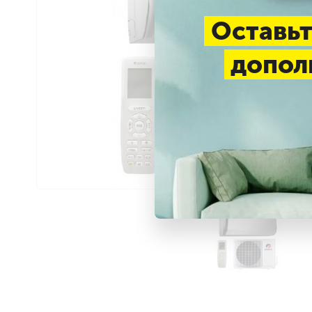
Оставьт
допол