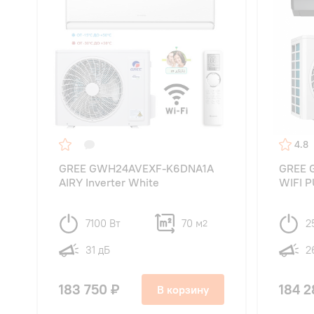
4.8
GREE GWH24AVEXF-K6DNA1A
GREE 
AIRY Inverter White
WIFI 
7100 Вт
70 м
2
2
31 дБ
2
183 750 ₽
184 2
В корзину