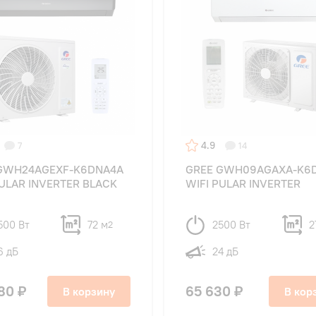
4.9
7
14
GWH24AGEXF-K6DNA4A
GREE GWH09AGAXA-K6
PULAR INVERTER BLACK
WIFI PULAR INVERTER
500 Вт
72 м
2500 Вт
2
2
6 дБ
24 дБ
80 ₽
65 630 ₽
В корзину
В кор