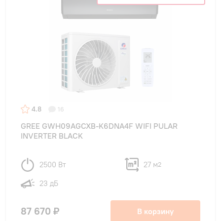
4.8
16
GREE GWH09AGCXB-K6DNA4F WIFI PULAR
INVERTER BLACK
2500 Вт
27 м
2
23 дБ
87 670 ₽
В корзину