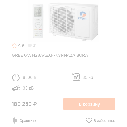
4.9
21
GREE GWH28AAEXF-K3NNA2A BORA
8500 Вт
85 м
2
39 дБ
180 250 ₽
В корзину
Сравнить
В избранное