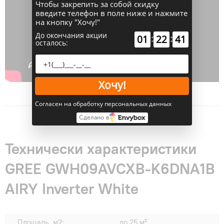
Чтобы закрепить за собой скидку
введите телефон в поле ниже и нажмите
на кнопку "Хочу!"
До окончания акции
:
:
01
22
40
осталось:
Хочу!
Согласен на обработку персональных данных
Сделано в
Технически характеристики
GREE GWH09AVCXB-K6DNA1B
AIRY Inverter White
Площадь, м2:
до 25 м²