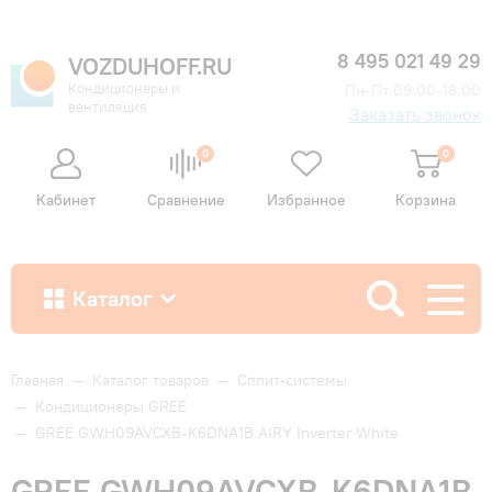
8 495 021 49 29
VOZDUHOFF.RU
Кондиционеры и
Пн-Пт 09:00-18:00
вентиляция
Заказать звонок
0
0
Кабинет
Сравнение
Избранное
Корзина
Каталог
Как купить
Главная
—
Каталог товаров
—
Сплит-системы
—
Кондиционеры GREE
—
GREE GWH09AVCXB-K6DNA1B AIRY Inverter White
Доставка и оплата
GREE GWH09AVCXB-K6DNA1B