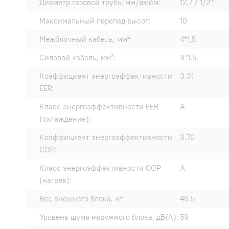
Диаметр газовой трубы мм/дюйм:
12,7 / 1/2"
Максимальный перепад высот:
10
Межблочный кабель, мм²:
4*1,5
Силовой кабель, мм²:
3*1,5
Коэффициент энергоэффективности
3.31
EER:
Класс энергоэффективности EER
A
(охлаждение):
Коэффициент энергоэффективности
3.70
COP:
Класс энергоэффективности COP
A
(нагрев):
Вес внешнего блока, кг:
46.5
Уровень шума наружного блока, дБ(А):
59