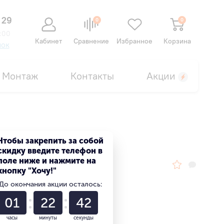
 29
0
0
:00
Кабинет
Сравнение
Избранное
Корзина
нок
Монтаж
Контакты
Акции
Чтобы закрепить за собой
скидку введите телефон в
поле ниже и нажмите на
кнопку "Хочу!"
До окончания акции осталось:
01
22
41
часы
минуты
секунды