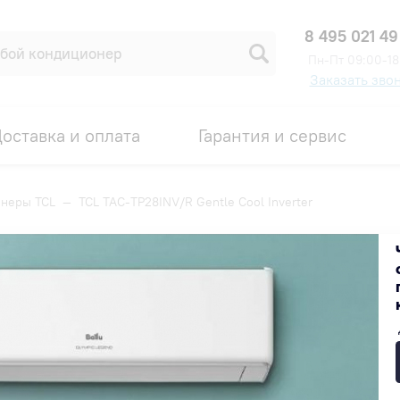
8 495 021 49
Пн-Пт 09:00-18
Заказать зво
оставка и оплата
Гарантия и сервис
неры TCL
—
TCL TAC-TP28INV/R Gentle Cool Inverter
ol Inverter
Код товара: 00008113
ИДКА ПО ПРОМОКОДУ ВНУТРИ
109 999 ₽
В наличии на складе