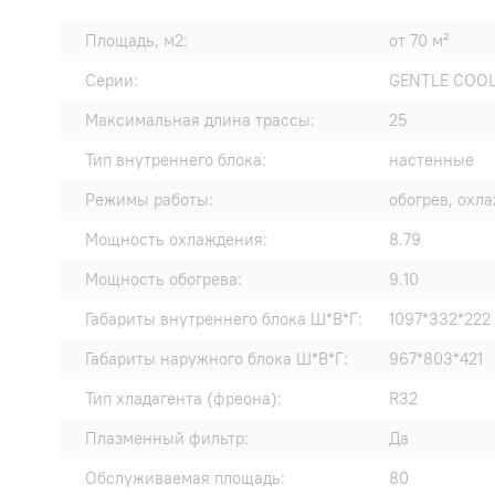
Площадь, м2:
от 70 м²
Серии:
GENTLE COOL
Максимальная длина трассы:
25
Тип внутреннего блока:
настенные
Режимы работы:
обогрев, охл
Мощность охлаждения:
8.79
Мощность обогрева:
9.10
Габариты внутреннего блока Ш*В*Г:
1097*332*222
Габариты наружного блока Ш*В*Г:
967*803*421
Тип хладагента (фреона):
R32
Плазменный фильтр:
Да
Обслуживаемая площадь:
80