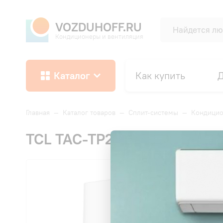
VOZDUHOFF.RU
Кондиционеры и вентиляция
Каталог
Как купить
Д
Главная
—
Каталог товаров
—
Сплит-системы
—
Кондицио
TCL TAC-TP28INV/R Gentle Co
СК