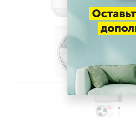
Оставьт
допол