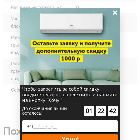
Вес внешнего блока, кг:
31
×
Уровень шума наружного
55
блока, дБ(А):
Рабочие температурные
-15...+53
границы наружного
воздуха (охлаждение) °C:
Рабочие температурные
-20...+30
границы наружного
воздуха (нагрев) °C:
Чтобы закрепить за собой скидку
Серии:
FreshIN 3.0
введите телефон в поле ниже и нажмите
на кнопку "Хочу!"
До окончания акции
:
:
01
22
41
осталось:
Похожие товары
Хочу!