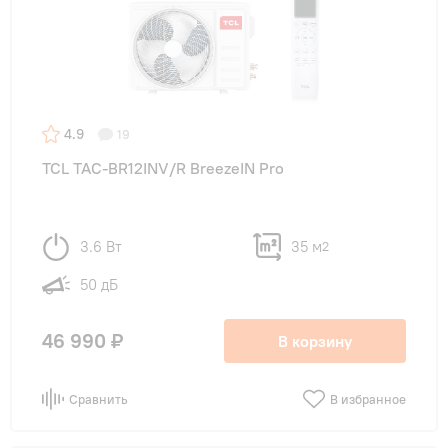
4.9
19
TCL TAC-BR12INV/R BreezeIN Pro
3.6 Вт
35 м
2
50 дБ
46 990 ₽
В корзину
Сравнить
В избранное