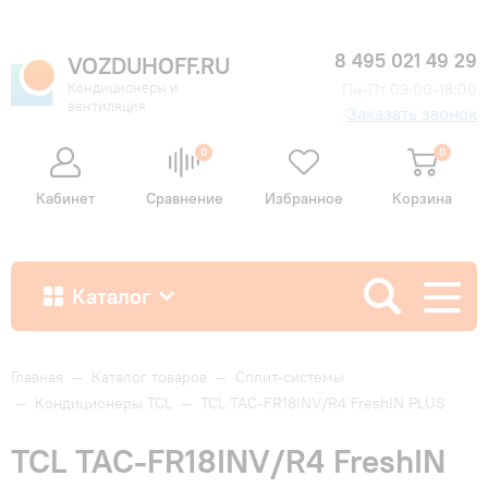
8 495 021 49 29
VOZDUHOFF.RU
Кондиционеры и
Пн-Пт 09:00-18:00
вентиляция
Заказать звонок
0
0
Кабинет
Сравнение
Избранное
Корзина
Каталог
Как купить
Главная
—
Каталог товаров
—
Сплит-системы
—
Кондиционеры TCL
—
TCL TAC-FR18INV/R4 FreshIN PLUS
Доставка и оплата
TCL TAC-FR18INV/R4 FreshIN