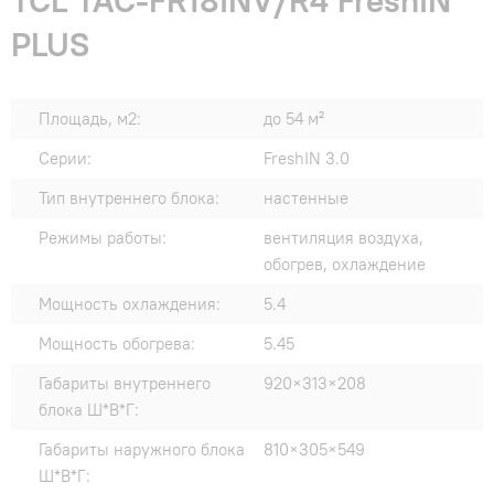
TCL TAC-FR18INV/R4 FreshIN
PLUS
Площадь, м2:
до 54 м²
Серии:
FreshIN 3.0
Тип внутреннего блока:
настенные
Режимы работы:
вентиляция воздуха,
обогрев, охлаждение
Мощность охлаждения:
5.4
Мощность обогрева:
5.45
Габариты внутреннего
920×313×208
блока Ш*В*Г:
Габариты наружного блока
810×305×549
Ш*В*Г: