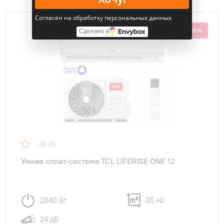
Согласен на обработку персональных данных
РАСПРОДАЖА
-15%
Сделано в
48
Умная сплит-система TCL LIFERISE ONF 12
2640 Вт
35 м
2
24 дБ