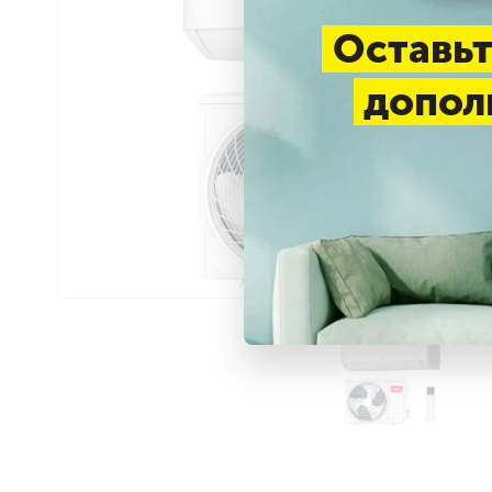
Оставьт
допол