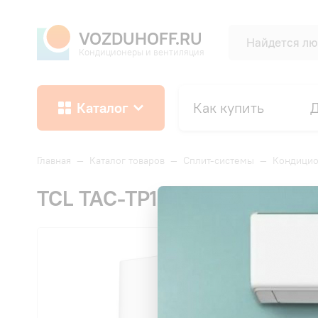
VOZDUHOFF.RU
Кондиционеры и вентиляция
Каталог
Как купить
Д
Главная
—
Каталог товаров
—
Сплит-системы
—
Кондицио
TCL TAC-TP12INV/R Gentle Co
СК