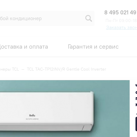
8 495 021 49
Пн-Пт 09:00-18
Заказать зво
оставка и оплата
Гарантия и сервис
неры TCL
—
TCL TAC-TP12INV/R Gentle Cool Inverter
ol Inverter
Код товара: 00008110
ИДКА ПО ПРОМОКОДУ ВНУТРИ
39 999 ₽
Получить скидку