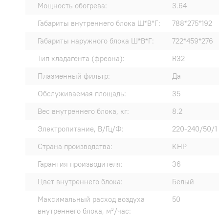
Мощность обогрева:
3.64
Габариты внутреннего блока Ш*В*Г:
788*275*192
Габариты наружного блока Ш*В*Г:
722*459*276
Тип хладагента (фреона):
R32
Плазменный фильтр:
Да
Обслуживаемая площадь:
35
Вес внутреннего блока, кг:
8.2
Электропитание, В/Гц/Ф:
220-240/50/1
Страна производства:
КНР
Гарантия производителя:
36
Цвет внутреннего блока:
Белый
Максимальный расход воздуха
50
внутреннего блока, м³/час: