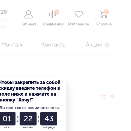
 29
0
0
:00
Кабинет
Сравнение
Избранное
Корзина
нок
Монтаж
Контакты
Акции
Чтобы закрепить за собой
скидку введите телефон в
поле ниже и нажмите на
кнопку "Хочу!"
До окончания акции осталось:
01
22
42
часы
минуты
секунды