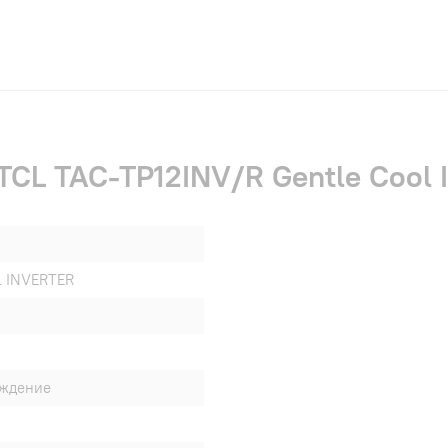
TCL TAC-TP12INV/R Gentle Cool I
 INVERTER
аждение