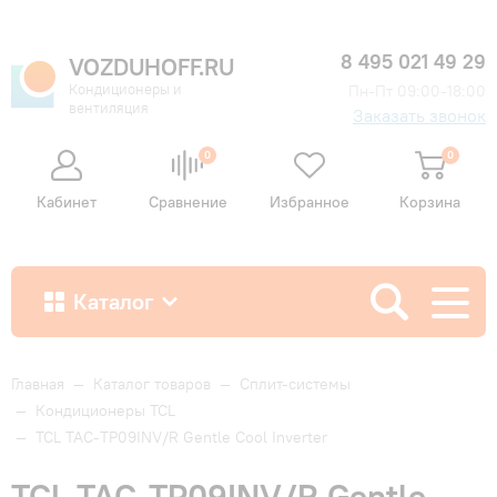
8 495 021 49 29
VOZDUHOFF.RU
Кондиционеры и
Пн-Пт 09:00-18:00
вентиляция
Заказать звонок
0
0
Кабинет
Сравнение
Избранное
Корзина
Каталог
Как купить
Главная
—
Каталог товаров
—
Сплит-системы
—
Кондиционеры TCL
—
TCL TAC-TP09INV/R Gentle Cool Inverter
Доставка и оплата
TCL TAC-TP09INV/R Gentle