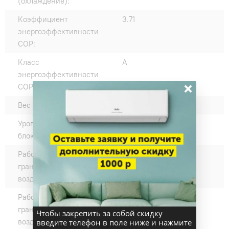
(охлаждение):
Коэффициент
3.71
энергоэффективности
COP:
Класс
A
энергоэффективности
×
COP (нагрев):
Вес внешнего блока, кг:
20
Уровень шума наружного
50
блока, дБ(А):
Рабочие температурные
-15-+50
границы наружного
воздуха (охлаждение) °C:
Рабочие температурные
-15-+30
границы наружного
Чтобы закрепить за собой скидку
воздуха (нагрев) °C:
введите телефон в поле ниже и нажмите