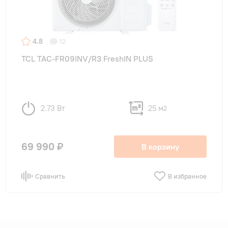
4.8
12
TCL TAC-FR09INV/R3 FreshIN PLUS
2.73 Вт
25 м
2
69 990 ₽
В корзину
Сравнить
В избранное