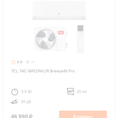
4.9
19
TCL TAC-BR12INV/R BreezeIN Pro
3.6 Вт
35 м
2
50 дБ
46 990 ₽
В корзину