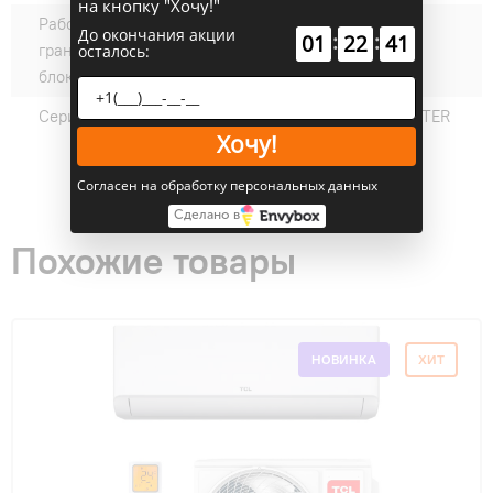
на кнопку "Хочу!"
Рабочие температурные
+17-+32
До окончания акции
:
:
01
22
40
границы внутреннего
осталось:
блока (охлаждение) °C:
Серии:
GENTLE COOL INVERTER
Хочу!
Согласен на обработку персональных данных
Сделано в
Похожие товары
НОВИНКА
ХИТ