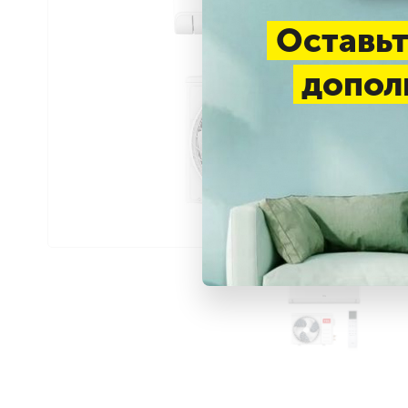
Оставьт
допол