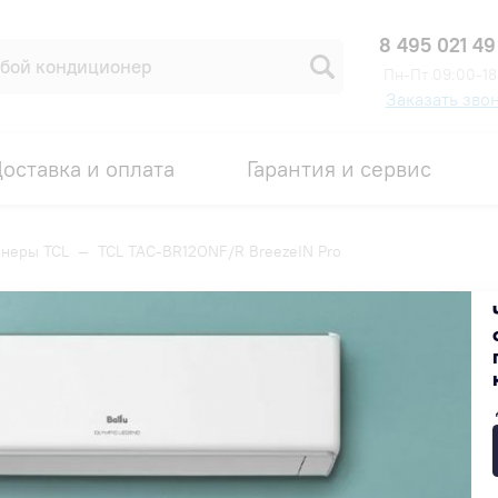
8 495 021 49
Пн-Пт 09:00-18
Заказать зво
оставка и оплата
Гарантия и сервис
неры TCL
—
TCL TAC-BR12ONF/R BreezeIN Pro
N Pro
Код товара: 00008053
СКИДКА ПО ПРОМОКОДУ 20%
37 990 ₽
В наличии на складе