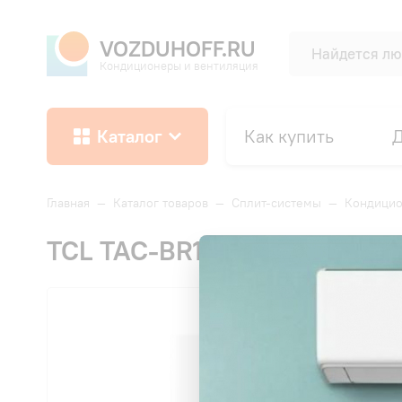
VOZDUHOFF.RU
Кондиционеры и вентиляция
Каталог
Как купить
Д
Главная
—
Каталог товаров
—
Сплит-системы
—
Кондицио
TCL TAC-BR12ONF/R BreezeI