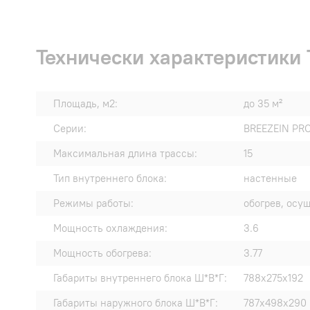
Технически характеристики
Площадь, м2:
до 35 м²
Серии:
BREEZEIN PR
Максимальная длина трассы:
15
Тип внутреннего блока:
настенные
Режимы работы:
обогрев, осу
Мощность охлаждения:
3.6
Мощность обогрева:
3.77
Габариты внутреннего блока Ш*В*Г:
788х275х192
Габариты наружного блока Ш*В*Г:
787х498х290