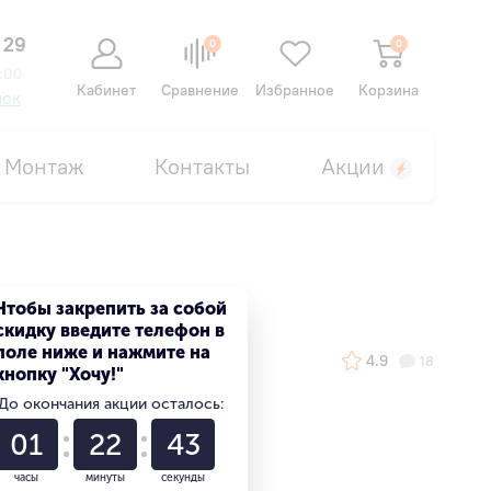
 29
0
0
:00
Кабинет
Сравнение
Избранное
Корзина
нок
Монтаж
Контакты
Акции
Чтобы закрепить за собой
скидку введите телефон в
поле ниже и нажмите на
4.9
18
кнопку "Хочу!"
До окончания акции осталось:
01
22
42
часы
минуты
секунды