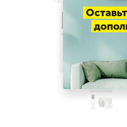
Оставьт
допол