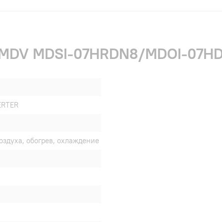
и MDV MDSI-07HRDN8/MDOI-07HDN
ERTER
оздуха, обогрев, охлаждение