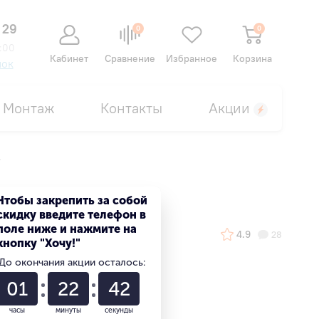
 29
0
0
:00
Кабинет
Сравнение
Избранное
Корзина
нок
Монтаж
Контакты
Акции
r
Чтобы закрепить за собой
скидку введите телефон в
поле ниже и нажмите на
4.9
28
кнопку "Хочу!"
До окончания акции осталось:
01
22
41
часы
минуты
секунды