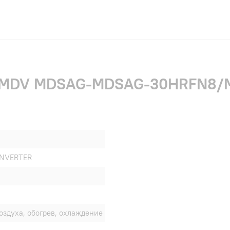
ки MDV MDSAG-MDSAG-30HRFN8/
INVERTER
оздуха, обогрев, охлаждение