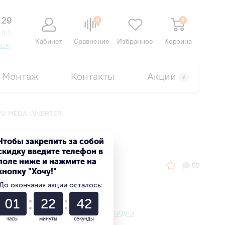
 29
0
0
:00
Кабинет
Сравнение
Избранное
Корзина
нок
Монтаж
Контакты
Акции
I MEGA INVERTER
 INVERTER
Чтобы закрепить за собой
скидку введите телефон в
поле ниже и нажмите на
55
кнопку "Хочу!"
До окончания акции осталось:
01
22
41
Ваша персональная скидка
часы
минуты
секунды