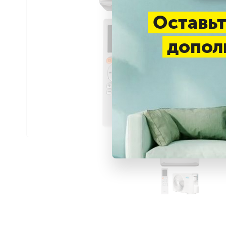
Оставьт
допол