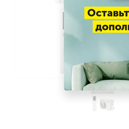
Оставьт
допол