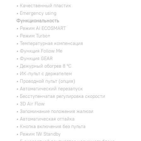
• Качественный пластик
• Emergency using
Функциональность
• Режим AI ECOSMART
• Режим Turbo+
• Температурная компенсация
• Функция Follow Me
• Функция GEAR
• Дежурный обогрев 8 °С
• ИК-пульт с держателем
• Проводной пульт (опция)
• Автоматический перезапуск
• Бесступенчатая регулировка скорости
• 3D Air Flow
• Запоминание положения жалюзи
• Автоматическая оттайка
• Кнопка включения без пульта
• Режим 1W Standby