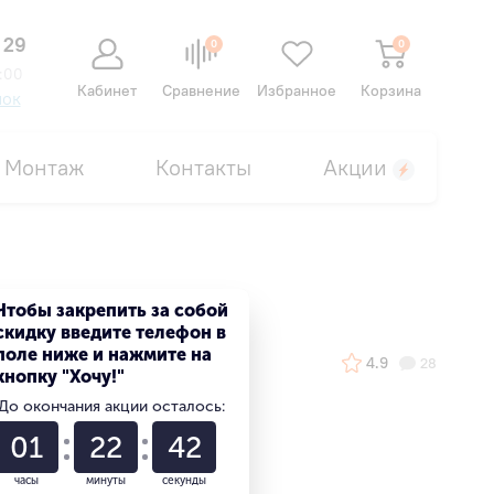
 29
0
0
:00
Кабинет
Сравнение
Избранное
Корзина
нок
Монтаж
Контакты
Акции
Чтобы закрепить за собой
скидку введите телефон в
поле ниже и нажмите на
4.9
28
кнопку "Хочу!"
До окончания акции осталось:
01
22
41
часы
минуты
секунды