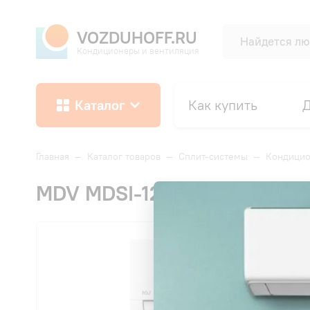
VOZDUHOFF.RU
Кондиционеры и вентиляция
Каталог
Как купить
Д
Главная
—
Каталог товаров
—
Сплит-системы
—
Кондици
MDV MDSI-12HRDN8/MDOI-12
СК