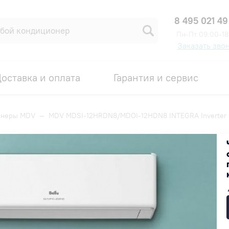
8 495 021 49
Пн-Пт 09:00-18
Заказать зво
оставка и оплата
Гарантия и сервис
онеры MDV
—
MDV MDSI-12HRDN8/MDOI-12HDN8 INTEGRA Inverter
HDN8 INTEGRA Inverter
Код товара: 00007836
ИДКА ПО ПРОМОКОДУ ВНУТРИ
55 800 ₽
Получить скидку