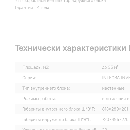
• 5-скоростной вентилятор наружного блока
Гарантия - 4 года
Технически характеристики
Площадь, м2:
до 35 м²
Серии:
INTEGRA INV
Тип внутреннего блока:
настенные
Режимы работы:
вентиляция в
Габариты внутреннего блока Ш*В*Г:
813×289×201
Габариты наружного блока Ш*В*Г:
720×495×270
Уровень шума внутреннего блока дБ:
20