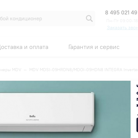
8 495 021 49
Пн-Пт 09:00-18
Заказать зво
оставка и оплата
Гарантия и сервис
онеры MDV
—
MDV MDSI-09HRDN8/MDOI-09HDN8 INTEGRA Inverte
9HDN8 INTEGRA Inverter
Код товара: 00007835
ИДКА ПО ПРОМОКОДУ ВНУТРИ
45 000 ₽
Получить скидку