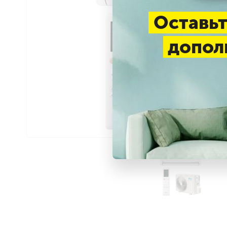
Оставьт
допол