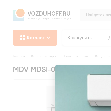
VOZDUHOFF.RU
Кондиционеры и вентиляция
Каталог
Как купить
Д
Главная
—
Каталог товаров
—
Сплит-системы
—
Кондици
MDV MDSI-09HRDN8/MDOI-0
СК