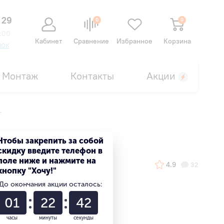
 29
0
0
:00
Кабинет
Сравнение
Избранное
Корзина
нок
Монтаж
Контакты
Акции
r
Чтобы закрепить за собой
скидку введите телефон в
поле ниже и нажмите на
4.9
32
кнопку "Хочу!"
До окончания акции осталось:
01
22
41
часы
минуты
секунды