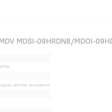
и MDV MDSI-09HRDN8/MDOI-09HD
ERTER
оздуха, обогрев, охлаждение