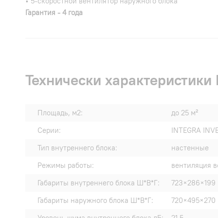
• 5-скоростной вентилятор наружного блока
Гарантия - 4 года
Технически характеристик
Площадь, м2:
до 25 м²
Серии:
INTEGRA INV
Тип внутреннего блока:
настенные
Режимы работы:
вентиляция в
Габариты внутреннего блока Ш*В*Г:
723×286×199
Габариты наружного блока Ш*В*Г:
720×495×270
Уровень шума внутреннего блока дБ:
21.5