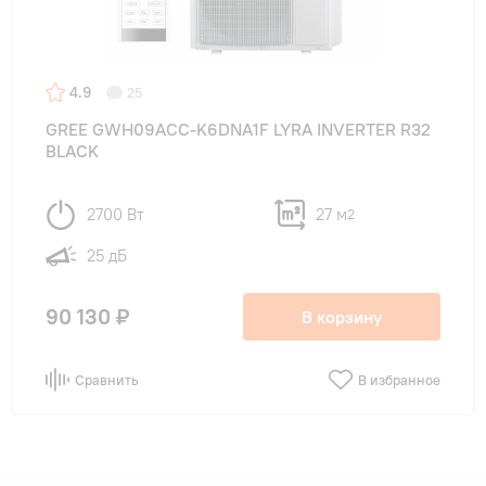
4.9
25
GREE GWH09ACC-K6DNA1F LYRA INVERTER R32
BLACK
2700 Вт
27 м
2
25 дБ
90 130 ₽
В корзину
Сравнить
В избранное