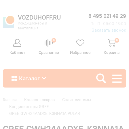
8 495 021 49 29
VOZDUHOFF.RU
Кондиционеры и
Пн-Пт 09:00-18:00
вентиляция
Заказать звонок
0
0
Кабинет
Сравнение
Избранное
Корзина
Каталог
Как купить
Главная
—
Каталог товаров
—
Сплит-системы
—
Кондиционеры GREE
—
GREE GWH24AADXE-K3NNA1A PULAR
Доставка и оплата
GREE GWH24AADXE-K3NNA1A