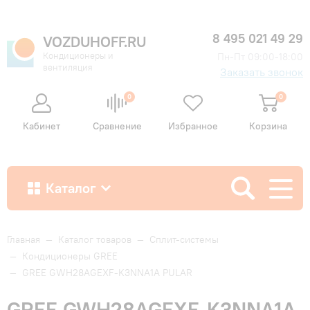
8 495 021 49 29
VOZDUHOFF.RU
Кондиционеры и
Пн-Пт 09:00-18:00
вентиляция
Заказать звонок
0
0
Кабинет
Сравнение
Избранное
Корзина
Каталог
Как купить
Главная
—
Каталог товаров
—
Сплит-системы
—
Кондиционеры GREE
—
GREE GWH28AGEXF-K3NNA1A PULAR
Доставка и оплата
GREE GWH28AGEXF-K3NNA1A