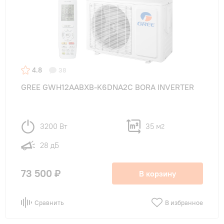
4.8
38
GREE GWH12AABXB-K6DNA2C BORA INVERTER
3200 Вт
35 м
2
28 дБ
73 500 ₽
В корзину
Сравнить
В избранное