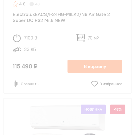
4,6
48
ElectroluxEACS/I-24HG-MILK2/N8 Air Gate 2
Super DC R32 Milk NEW
7100 Вт
70 м
2
33 дБ
115 490 ₽
В корзину
Сравнить
В избранное
НОВИНКА
-15%