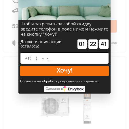
25 дБ
Чтобы закрепить за собой скидку
53 990 ₽
В корзину
введите телефон в поле ниже и нажмите
на кнопку "Хочу!"
До окончания акции
:
:
01
22
40
Сравнить
В избранное
осталось:
Хочу!
Согласен на обработку персональных данных
Сделано в