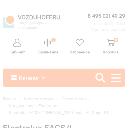
8 495 021 49 29
VOZDUHOFF.RU
Кондиционеры и
Пн-Пт 09:00-18:00
вентиляция
Заказать звонок
0
0
Кабинет
Сравнение
Избранное
Корзина
Каталог
Как купить
Главная
—
Каталог товаров
—
Сплит-системы
—
Кондиционеры Electrolux
—
Electrolux EACS/I-10HFA/N8_22Y Crystal Air Super DC
Доставка и оплата
Electrolux EACS/I-