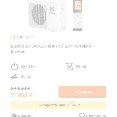
4.8
47
Electrolux EACS/I-18HP/N8_25Y Portofino
Inverter
5300 Вт
50 м
2
36 дБ
84 650 ₽
В корзину
71 953 ₽
Выгода 15% или 12 697 ₽
Сравнить
В избранное