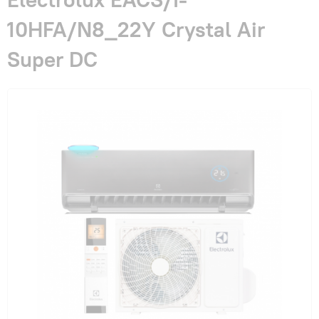
Гарантия и сервис
10HFA/N8_22Y Crystal Air
Super DC
Монтаж
Контакты
Акции