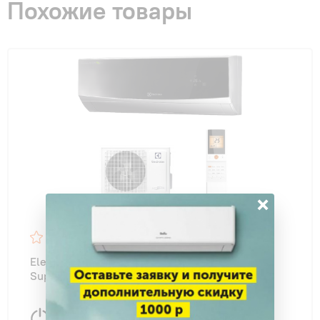
Похожие товары
×
4.7
48
Electrolux EACS/I-09HG-BLACK2/N8 Air Gate 2
Super DC R32 Black NEW
2700 Вт
27 м
2