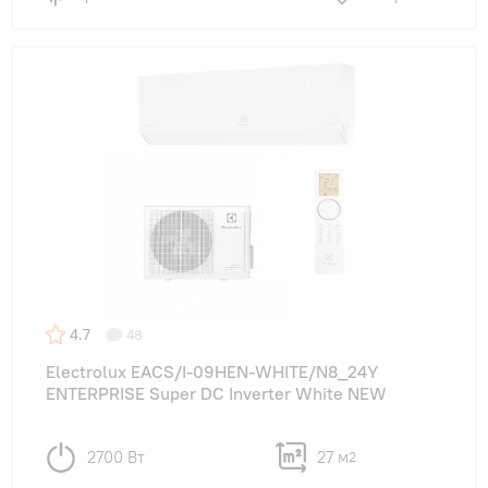
4.7
48
Electrolux EACS/I-09HEN-WHITE/N8_24Y
ENTERPRISE Super DC Inverter White NEW
2700 Вт
27 м
2