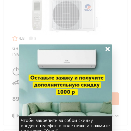
4.8
8
×
GREE GWH12AGC-K6DNA4F WIFI PULAR
INVERTER SILVER
2500 Вт
36 м
2
24 дБ
89 300 ₽
В корзину
Сравнить
В избранное
Чтобы закрепить за собой скидку
введите телефон в поле ниже и нажмите
на кнопку "Хочу!"