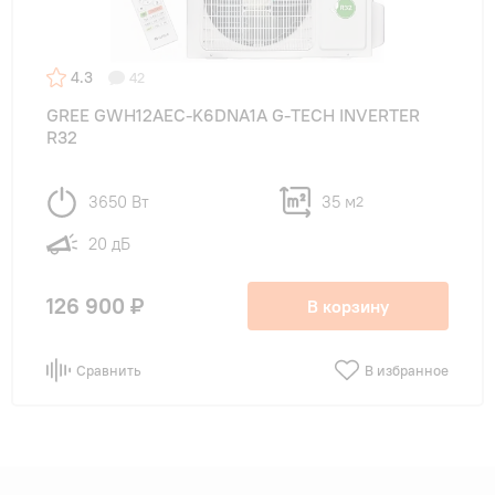
4.3
42
GREE GWH12AEC-K6DNA1A G-TECH INVERTER
R32
3650 Вт
35 м
2
20 дБ
126 900 ₽
В корзину
Сравнить
В избранное