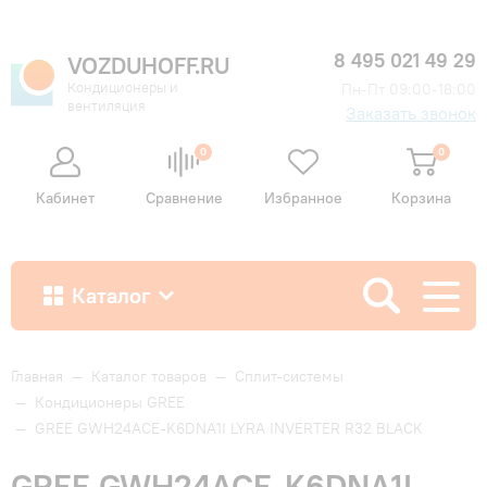
8 495 021 49 29
VOZDUHOFF.RU
Кондиционеры и
Пн-Пт 09:00-18:00
вентиляция
Заказать звонок
0
0
Кабинет
Сравнение
Избранное
Корзина
Каталог
Как купить
Главная
—
Каталог товаров
—
Сплит-системы
—
Кондиционеры GREE
—
GREE GWH24ACE-K6DNA1I LYRA INVERTER R32 BLACK
Доставка и оплата
GREE GWH24ACE-K6DNA1I