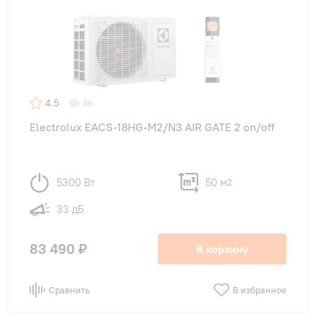
4.5
46
Electrolux EACS-18HG-M2/N3 AIR GATE 2 on/off
5300 Вт
50 м
2
33 дБ
83 490 ₽
В корзину
Сравнить
В избранное