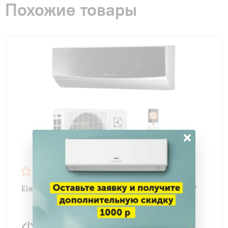
Похожие товары
×
4.6
47
Electrolux EACS-18HG-B2/N3 AIR GATE 2 on/off