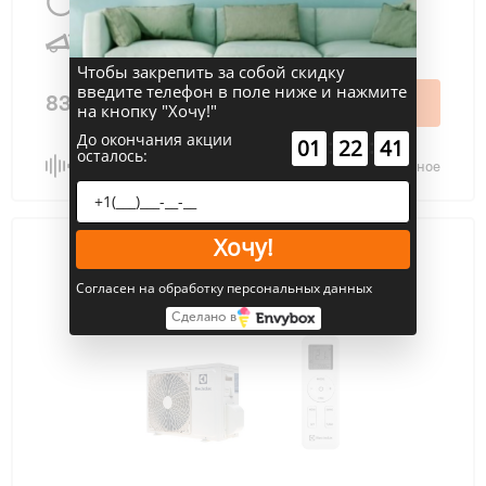
5300 Вт
50 м
2
33 дБ
Чтобы закрепить за собой скидку
введите телефон в поле ниже и нажмите
83 490 ₽
В корзину
на кнопку "Хочу!"
До окончания акции
:
:
01
22
40
осталось:
Сравнить
В избранное
Хочу!
Согласен на обработку персональных данных
Сделано в