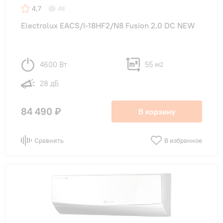
4,7
48
Electrolux EACS/I-18HF2/N8 Fusion 2.0 DC NEW
4600 Вт
55 м
2
28 дБ
84 490 ₽
В корзину
Сравнить
В избранное