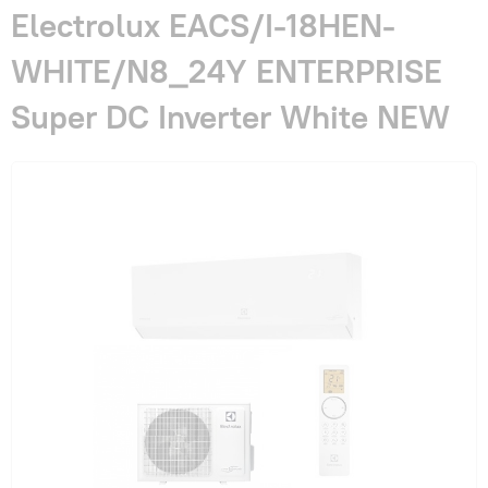
Гарантия и сервис
Electrolux EACS/I-18HEN-
WHITE/N8_24Y ENTERPRISE
Монтаж
Super DC Inverter White NEW
Контакты
Акции