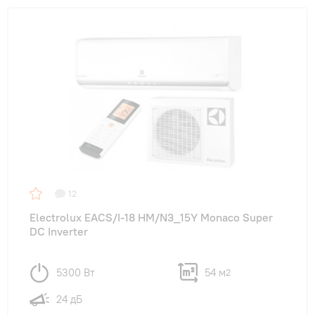
12
Electrolux EACS/I-18 HM/N3_15Y Monaco Super
DC Inverter
5300 Вт
54 м
2
24 дБ