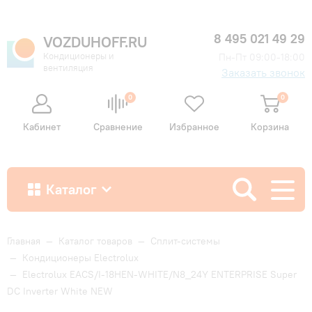
8 495 021 49 29
VOZDUHOFF.RU
Кондиционеры и
Пн-Пт 09:00-18:00
вентиляция
Заказать звонок
0
0
Кабинет
Сравнение
Избранное
Корзина
Каталог
Как купить
Главная
—
Каталог товаров
—
Сплит-системы
—
Кондиционеры Electrolux
—
Electrolux EACS/I-18HEN-WHITE/N8_24Y ENTERPRISE Super
Доставка и оплата
DC Inverter White NEW