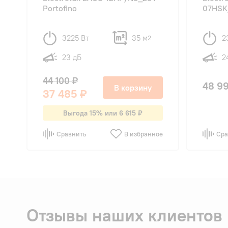
Portofino
07HSK
3225 Вт
35 м
2
2
23 дБ
2
44 100 ₽
48 9
В корзину
37 485 ₽
Выгода 15% или 6 615 ₽
Сравнить
В избранное
Сра
Отзывы наших клиентов