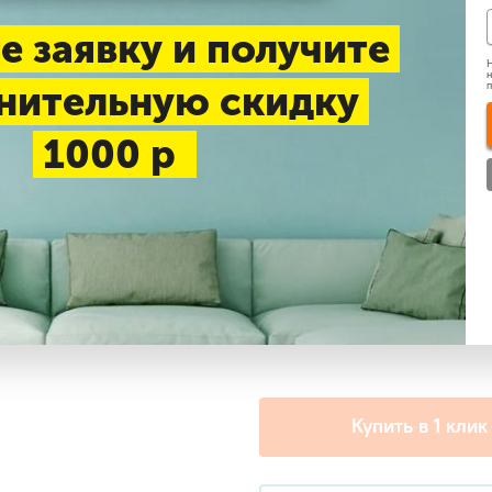
До 27 м2
До 35 м2
Д
е заявку и получите
Н
н
нительную скидку
Нашли дешевле
1000 р
Доставка 1-3 дня —
беспл
Самовывоз в будние дни
Дополнительные услу
+ PROFcool VS-2W35 виброо
Купить в 1 клик