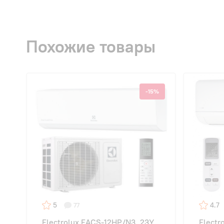
Похожие товары
-15%
5
4.7
77
Electrolux EACS-12HP/N3_23Y
Electr