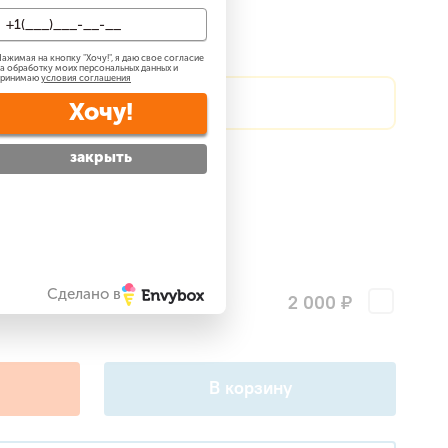
о 50 м2
До 70 м2
ажимая на кнопку "
Хочу!
", я даю свое согласие
а обработку моих персональных данных и
принимаю
условия соглашения
?
Сделаем скидку!
Хочу!
закрыть
атно
?
 —
бесплатно
?
ги
Сделано в
2 000 ₽
поры для наружного блока
В корзину