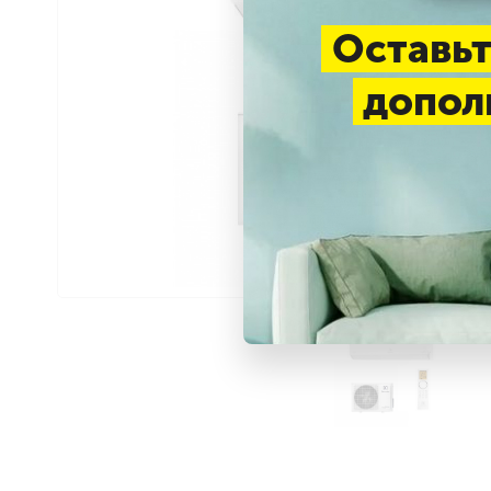
Оставьт
допол