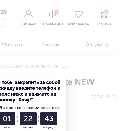
 29
0
0
:00
Кабинет
Сравнение
Избранное
Корзина
нок
Монтаж
Контакты
Акции
RISE Super DC Inverter White NEW
DC Inverter White NEW
Чтобы закрепить за собой
скидку введите телефон в
поле ниже и нажмите на
4.7
48
кнопку "Хочу!"
До окончания акции осталось:
01
22
42
часы
минуты
секунды