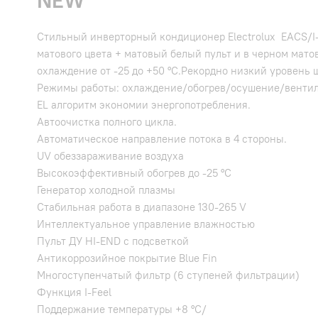
NEW
Стильный инверторный кондиционер Electrolux EACS/I-
матового цвета + матовый белый пульт и в черном мато
охлаждение от -25 до +50 °C.Рекордно низкий уровень 
Режимы работы: охлаждение/обогрев/осушение/венти
EL алгоритм экономии энергопотребления.
Автоочистка полного цикла.
Автоматическое направление потока в 4 стороны.
UV обеззараживание воздуха
Высокоэффективный обогрев до -25 °С
Генератор холодной плазмы
Стабильная работа в диапазоне 130-265 V
Интеллектуальное управление влажностью
Пульт ДУ HI-END с подсветкой
Антикоррозийное покрытие Blue Fin
Многоступенчатый фильтр (6 ступеней фильтрации)
Функция I-Feel
Поддержание температуры +8 °C/