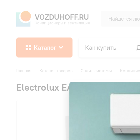
VOZDUHOFF.RU
Кондиционеры и вентиляция
Каталог
Как купить
Д
Главная
—
Каталог товаров
—
Сплит-системы
—
Кондицио
Electrolux EACS/I-09HEN-W