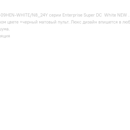
09HEN-WHITE/N8_24Y серии Enterprise Super DC White NEW . Д
вом цвете +черный матовый пульт. Люкс дизайн впишется в люб
шума.
ляция