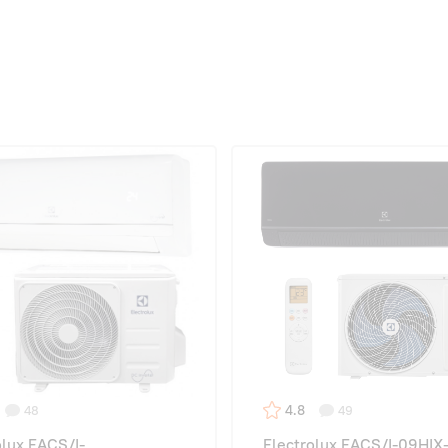
4.8
48
49
olux EACS/I-
Electrolux EACS/I-09HIX