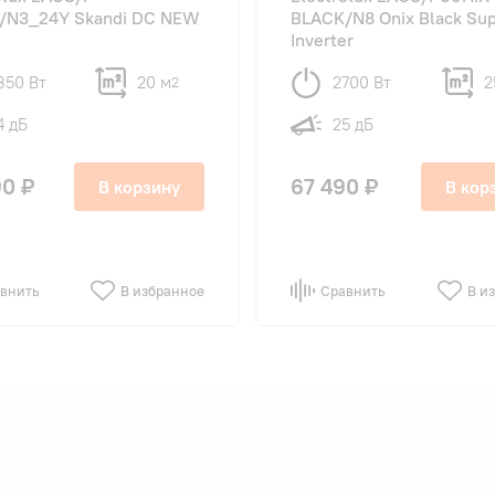
/N3_24Y Skandi DC NEW
BLACK/N8 Onix Black Su
Inverter
350 Вт
20 м
2700 Вт
2
2
4 дБ
25 дБ
90 ₽
67 490 ₽
В корзину
В кор
внить
В избранное
Сравнить
В и