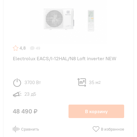
4,8
49
Electrolux EACS/I-12HAL/N8 Loft inverter NEW
3700 Вт
35 м
2
23 дБ
48 490 ₽
В корзину
Сравнить
В избранное