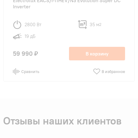
Electrolux EACS/I-11HEV/N3 Evolution Super DC
Inverter
2800 Вт
35 м
2
19 дБ
59 990 ₽
В корзину
Сравнить
В избранное
Отзывы наших клиентов