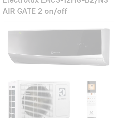
Гарантия и сервис
AIR GATE 2 on/off
Монтаж
Контакты
Акции