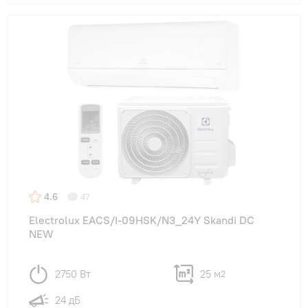
4.6
47
Electrolux EACS/I-09HSK/N3_24Y Skandi DC
NEW
2750 Вт
25 м
2
24 дБ