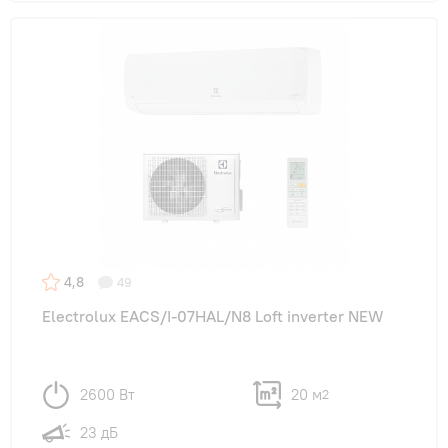
4,8
49
Electrolux EACS/I-07HAL/N8 Loft inverter NEW
2600 Вт
20 м
2
23 дБ