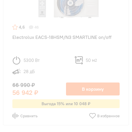
4,6
46
Electrolux EACS-18HSM/N3 SMARTLINE on/off
5300 Вт
50 м
2
28 дБ
66 990 ₽
В корзину
56 942 ₽
Выгода 15% или 10 048 ₽
Сравнить
В избранное