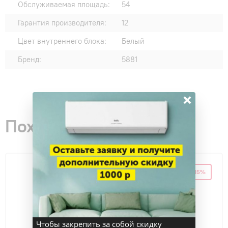
Обслуживаемая площадь:
54
Гарантия производителя:
12
Цвет внутреннего блока:
Белый
Бренд:
5881
×
Похожие товары
-15%
СКИДКА 15%
Чтобы закрепить за собой скидку