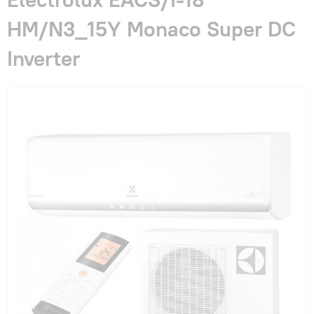
Гарантия и сервис
HM/N3_15Y Monaco Super DC
Inverter
Монтаж
Контакты
Акции