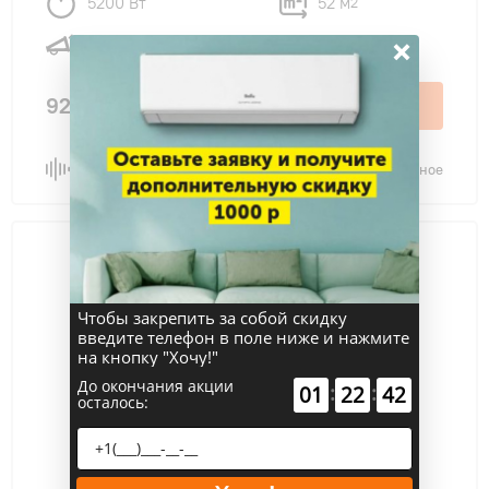
5200 Вт
52 м
2
×
30 дБ
92 990 ₽
В корзину
Сравнить
В избранное
Чтобы закрепить за собой скидку
введите телефон в поле ниже и нажмите
на кнопку "Хочу!"
До окончания акции
:
:
01
22
41
осталось: