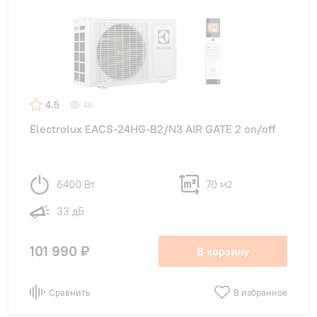
4.5
46
Electrolux EACS-24HG-B2/N3 AIR GATE 2 on/off
6400 Вт
70 м
2
33 дБ
101 990 ₽
В корзину
Сравнить
В избранное