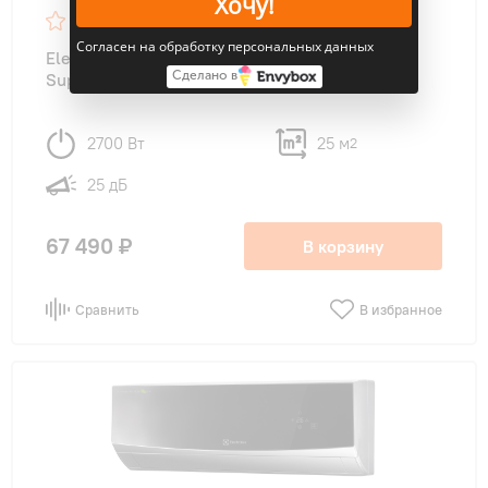
Хочу!
4.8
49
Согласен на обработку персональных данных
Electrolux EACS/I-09HIX-BLACK/N8 Onix Black
Сделано в
Super DC Inverter
2700 Вт
25 м
2
25 дБ
67 490 ₽
В корзину
Сравнить
В избранное