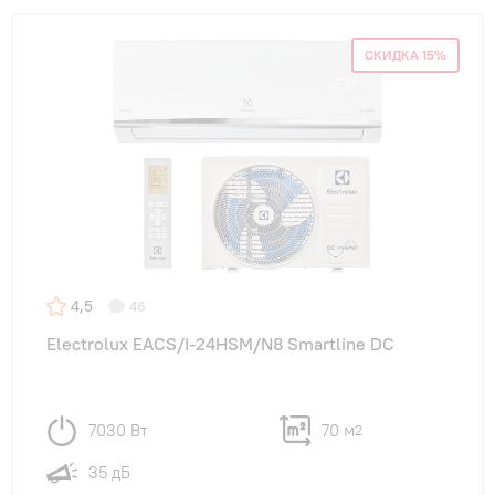
СКИДКА 15%
4,5
46
Electrolux EACS/I-24HSM/N8 Smartline DC
7030 Вт
70 м
2
35 дБ