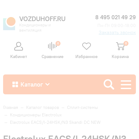
8 495 021 49 29
VOZDUHOFF.RU
Кондиционеры и
Пн-Пт 09:00-18:00
вентиляция
Заказать звонок
0
0
Кабинет
Сравнение
Избранное
Корзина
Каталог
Как купить
Главная
—
Каталог товаров
—
Сплит-системы
—
Кондиционеры Electrolux
—
Electrolux EACS/I-24HSK/N3 Skandi DC NEW
Доставка и оплата
Electrolux EACS/I-24HSK/N3