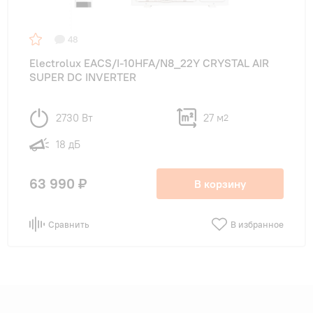
48
Electrolux EACS/I-10HFA/N8_22Y CRYSTAL AIR
SUPER DC INVERTER
2730 Вт
27 м
2
18 дБ
63 990 ₽
В корзину
Сравнить
В избранное