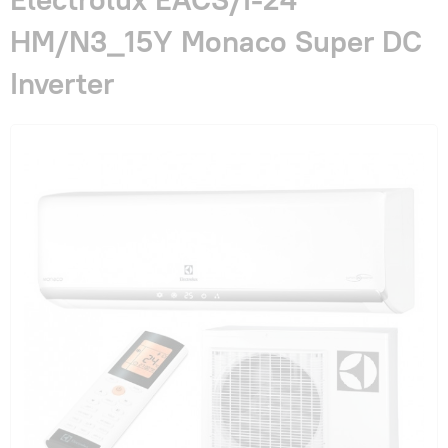
Гарантия и сервис
HM/N3_15Y Monaco Super DC
Inverter
Монтаж
Контакты
Акции