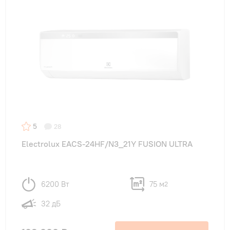
5
28
Electrolux EACS-24HF/N3_21Y FUSION ULTRA
6200 Вт
75 м
2
32 дБ