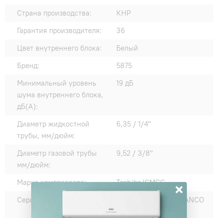
Страна производства:
КНР
Гарантия производителя:
36
Цвет внутреннего блока:
Белый
Бренд:
5875
Минимальный уровень
19 дБ
шума внутреннего блока,
дБ(А):
Диаметр жидкостной
6,35 / 1/4"
трубы, мм/дюйм:
Диаметр газовой трубы
9,52 / 3/8"
мм/дюйм:
Марка компрессора:
Toshiba/GMCC
×
Серии:
ROYAL SUPREMO BLANCO
FULL DC