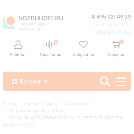
8 495 021 49 29
VOZDUHOFF.RU
Кондиционеры и
Пн-Пт 09:00-18:00
вентиляция
Заказать звонок
0
0
Кабинет
Сравнение
Избранное
Корзина
Каталог
Как купить
Главная
—
Каталог товаров
—
Сплит-системы
—
Кондиционеры Royal Clima
—
ROYAL Clima RCI-RSB40HN ROYAL SUPREMO BLANCO FULL
Доставка и оплата
DC EU INVERTER