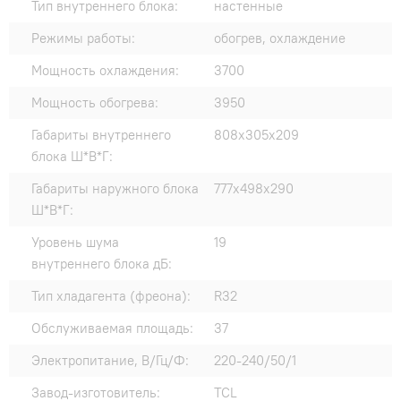
Тип внутреннего блока:
настенные
Режимы работы:
обогрев, охлаждение
Мощность охлаждения:
3700
Мощность обогрева:
3950
Габариты внутреннего
808х305х209
блока Ш*В*Г:
Габариты наружного блока
777х498х290
Ш*В*Г:
Уровень шума
19
внутреннего блока дБ:
Тип хладагента (фреона):
R32
Обслуживаемая площадь:
37
Электропитание, В/Гц/Ф:
220-240/50/1
Завод-изготовитель:
TCL