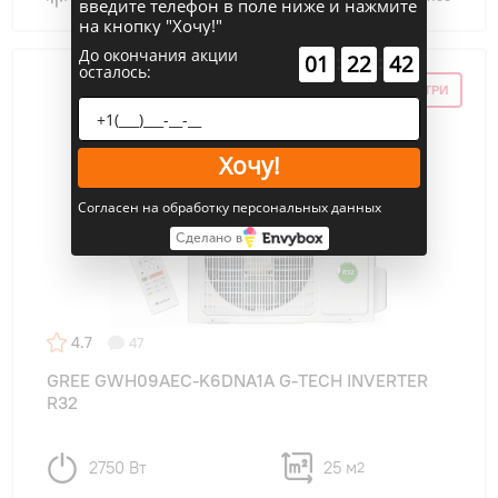
введите телефон в поле ниже и нажмите
на кнопку "Хочу!"
До окончания акции
:
:
01
22
41
осталось:
СКИДКА ПО ПРОМОКОДУ ВНУТРИ
Хочу!
Согласен на обработку персональных данных
Сделано в
4.7
47
GREE GWH09AEC-K6DNA1A G-TECH INVERTER
R32
2750 Вт
25 м
2