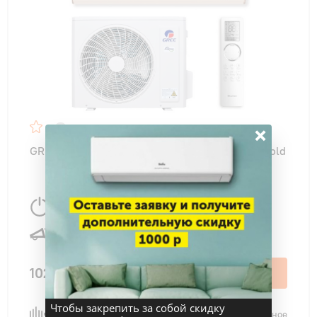
×
GREE GWH09AVCXB-K6DNA1B AIRY Inverter Gold
2700 Вт
25 м
2
19 дБ
102 550 ₽
В корзину
Чтобы закрепить за собой скидку
Сравнить
В избранное