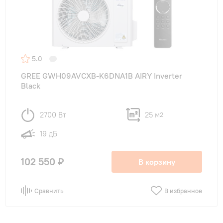
5.0
GREE GWH09AVCXB-K6DNA1B AIRY Inverter
Black
2700 Вт
25 м
2
19 дБ
102 550 ₽
В корзину
Сравнить
В избранное