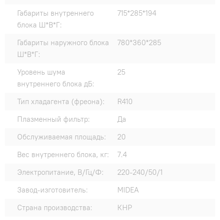
Габариты внутреннего
715*285*194
блока Ш*В*Г:
Габариты наружного блока
780*360*285
Ш*В*Г:
Уровень шума
25
внутреннего блока дБ:
Тип хладагента (фреона):
R410
Плазменный фильтр:
Да
Обслуживаемая площадь:
20
Вес внутреннего блока, кг:
7.4
Электропитание, В/Гц/Ф:
220-240/50/1
Завод-изготовитель:
MIDEA
Страна производства:
КНР