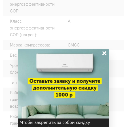
энергоэффективности
COP:
Класс
A
энергоэффективности
COP (нагрев):
Марка компрессора:
GMCC
×
Вес внешнего блока, кг:
24.6
Уровень шума наружного
54
блока, дБ(А):
Тип компрессора:
Ротационный
Рабочие температурные
+18 - +43
границы наружного
воздуха (охлаждение) °C:
Рабочие температурные
-7 - +24
Чтобы закрепить за собой скидку
границы наружного