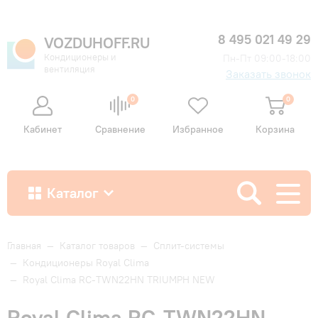
8 495 021 49 29
VOZDUHOFF.RU
Кондиционеры и
Пн-Пт 09:00-18:00
вентиляция
Заказать звонок
0
0
Кабинет
Сравнение
Избранное
Корзина
Каталог
Как купить
Главная
—
Каталог товаров
—
Сплит-системы
—
Кондиционеры Royal Clima
—
Royal Clima RC-TWN22HN TRIUMPH NEW
Доставка и оплата
Royal Clima RC-TWN22HN