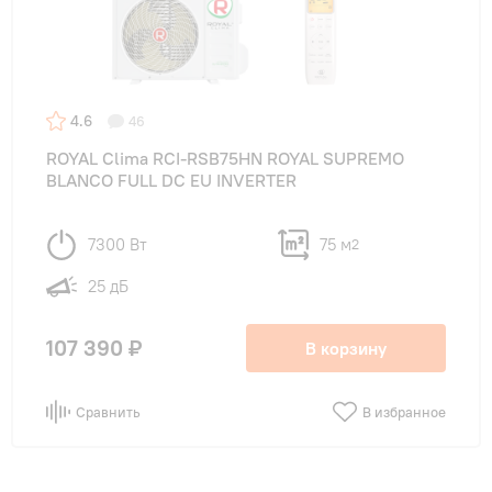
4.6
46
ROYAL Clima RCI-RSB75HN ROYAL SUPREMO
BLANCO FULL DC EU INVERTER
7300 Вт
75 м
2
25 дБ
107 390 ₽
В корзину
Сравнить
В избранное