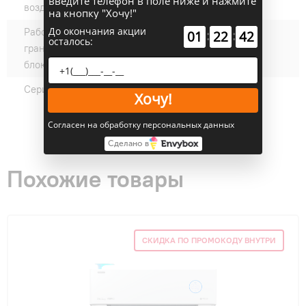
введите телефон в поле ниже и нажмите
воздуха (нагрев) °C:
на кнопку "Хочу!"
До окончания акции
Рабочие температурные
+18 - +43
:
:
01
22
41
осталось:
границы внутреннего
блока (охлаждение) °C:
Серии:
TRIUMPH
Хочу!
Согласен на обработку персональных данных
Сделано в
Похожие товары
СКИДКА ПО ПРОМОКОДУ ВНУТРИ