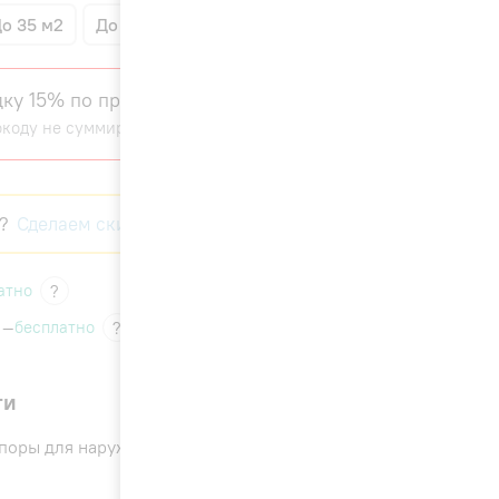
о 35 м2
До 50 м2
До 70 м2
ку 15% по промокоду Energolux Sale
окоду не суммируется с другими скидками)
?
Сделаем скидку!
атно
?
 —
бесплатно
?
ги
2 300 ₽
поры для наружного блока