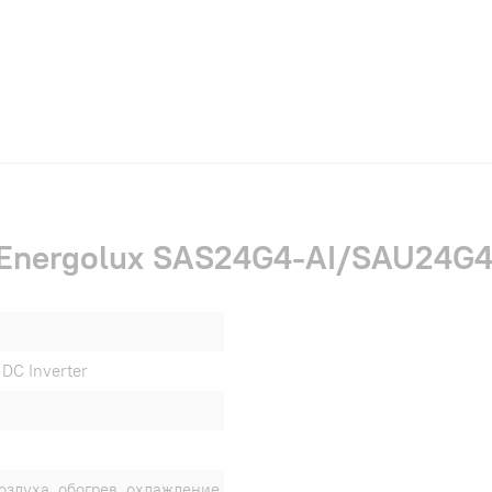
 Energolux SAS24G4-AI/SAU24G4
DC Inverter
оздуха, обогрев, охлаждение