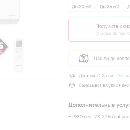
До 20 м2
До 25 м2
Д
Получите скид
(скидка по пром
Нашли дешевле
Доставка 1-3 дня —
беспл
Самовывоз в будние дни
Дополнительные услу
+ PROFcool VS-2G55 виброо