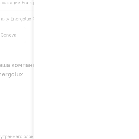
луатации Energolux Geneva
тажу Energolux Geneva
 Geneva
аша компания — официальный дилер
nergolux
утреннего блока, который идеально впишется в любой