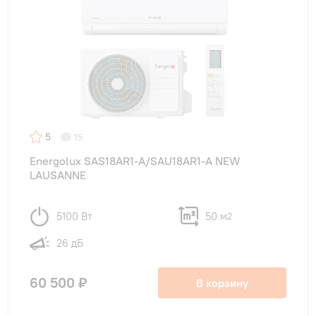
5
15
Energolux SAS18AR1-A/SAU18AR1-A NEW
LAUSANNE
5100 Вт
50 м
2
26 дБ
60 500 ₽
В корзину