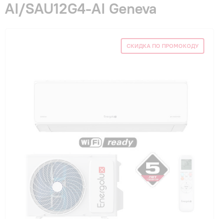
AI/SAU12G4-AI Geneva
Гарантия и сервис
Монтаж
СКИДКА ПО ПРОМОКОДУ
Контакты
Акции