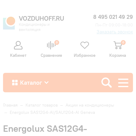
8 495 021 49 29
VOZDUHOFF.RU
Кондиционеры и
Пн-Пт 09:00-18:00
вентиляция
Заказать звонок
0
0
Кабинет
Сравнение
Избранное
Корзина
Каталог
Как купить
Главная
—
Каталог товаров
—
Акции на кондиционеры
—
Energolux SAS12G4-AI/SAU12G4-AI Geneva
Доставка и оплата
Energolux SAS12G4-