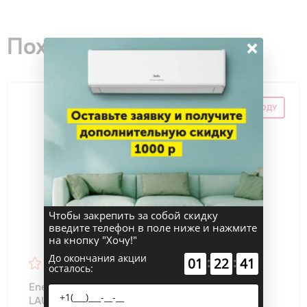
Похожие товары
×
СКИДКА ПО ПРОМОКОДУ
Чтобы закрепить за собой скидку
введите телефон в поле ниже и нажмите
на кнопку "Хочу!"
До окончания акции
:
:
01
22
40
5
15
осталось:
Energolux SAS09AR1-A/SAU09AR1-A NEW
LAUSANNE