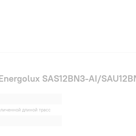
 Energolux SAS12BN3-AI/SAU12BN
еличенной длиной трасс