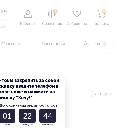
 29
0
0
:00
Кабинет
Сравнение
Избранное
Корзина
нок
Монтаж
Контакты
Акции
Чтобы закрепить за собой
скидку введите телефон в
поле ниже и нажмите на
4.8
45
кнопку "Хочу!"
До окончания акции осталось:
01
22
43
часы
минуты
секунды