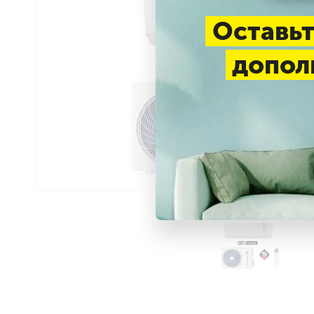
Оставьт
допол