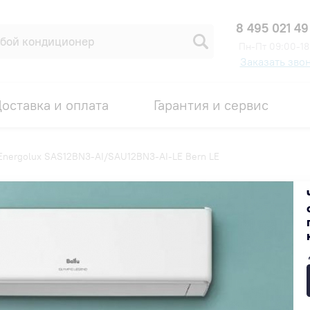
8 495 021 49
Пн-Пт 09:00-18
Заказать зво
оставка и оплата
Гарантия и сервис
Energolux SAS12BN3-AI/SAU12BN3-AI-LE Bern LE
12BN3-AI-LE Bern LE
Код товара: 00006375
СКИДКА ПО ПРОМОКОДУ
53 200 ₽
В наличии на складе