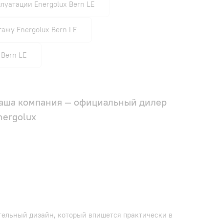
луатации Energolux Bern LE
ажу Energolux Bern LE
 Bern LE
аша компания — официальный дилер
nergolux
ательный дизайн, который впишется практически в