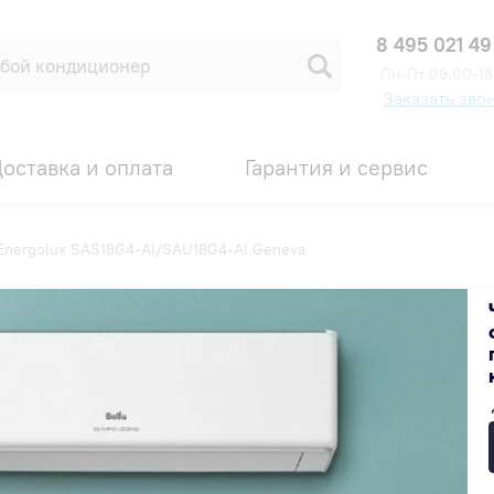
8 495 021 49
Пн-Пт 09:00-18
Заказать зво
оставка и оплата
Гарантия и сервис
Energolux SAS18G4-AI/SAU18G4-AI Geneva
8G4-AI Geneva
Код товара: 00006383
СКИДКА ПО ПРОМОКОДУ
89 200 ₽
В наличии на складе