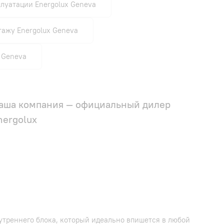
луатации Energolux Geneva
тажу Energolux Geneva
 Geneva
аша компания — официальный дилер
nergolux
утреннего блока, который идеально впишется в любой