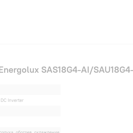
 Energolux SAS18G4-AI/SAU18G4-
DC Inverter
оздуха, обогрев, охлаждение