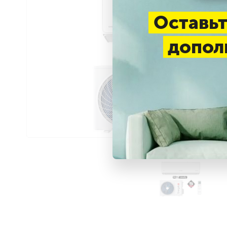
Оставьт
допол