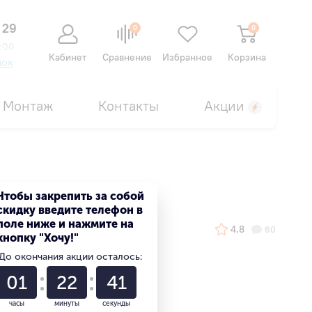
 29
0
0
:00
Кабинет
Сравнение
Избранное
Корзина
нок
Монтаж
Контакты
Акции
Чтобы закрепить за собой
скидку введите телефон в
поле ниже и нажмите на
4.8
60
кнопку "Хочу!"
До окончания акции осталось:
01
22
40
часы
минуты
секунды