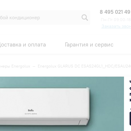
8 495 021 49
Пн-Пт 09:00-18
Заказать зво
оставка и оплата
Гарантия и сервис
неры Energolux
—
Energolux GLARUS DC ESAS24GL1_HDC/ESAU2
S24GL1_HDC/ESAU24GL1_HDC
Код товара: 00008610
92 900 ₽
Под заказ