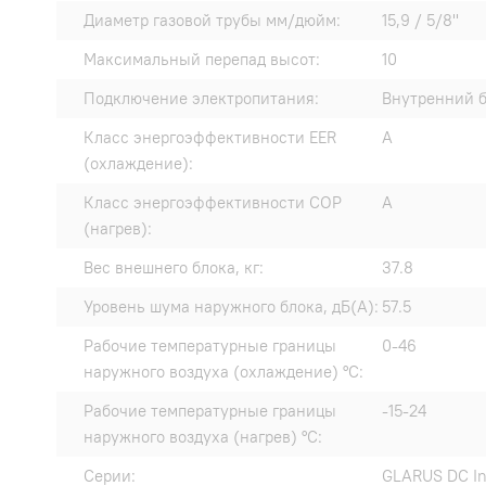
Диаметр газовой трубы мм/дюйм:
15,9 / 5/8"
Максимальный перепад высот:
10
Подключение электропитания:
Внутренний 
Класс энергоэффективности EER
A
(охлаждение):
Класс энергоэффективности COP
A
(нагрев):
Вес внешнего блока, кг:
37.8
Уровень шума наружного блока, дБ(А):
57.5
Рабочие температурные границы
0-46
наружного воздуха (охлаждение) °C:
Рабочие температурные границы
-15-24
наружного воздуха (нагрев) °C:
Серии:
GLARUS DC In