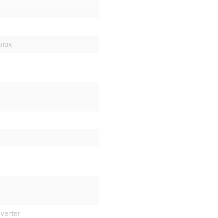
блок
verter