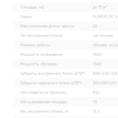
Площадь, м2:
до 70 м²
Серии:
GLARUS DC In
Максимальная длина трассы:
20
Тип внутреннего блока:
настенные
Режимы работы:
обогрев, осу
Мощность охлаждения:
7600
Мощность обогрева:
7500
Габариты внутреннего блока Ш*В*Г:
998×325×225
Габариты наружного блока Ш*В*Г:
860x667x310
Тип хладагента (фреона):
R32
Обслуживаемая площадь:
70
Вес внутреннего блока, кг:
13.5