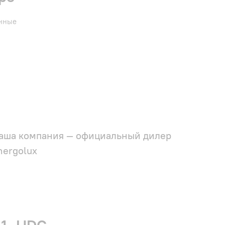
енные
аша компания — официальный дилер
nergolux