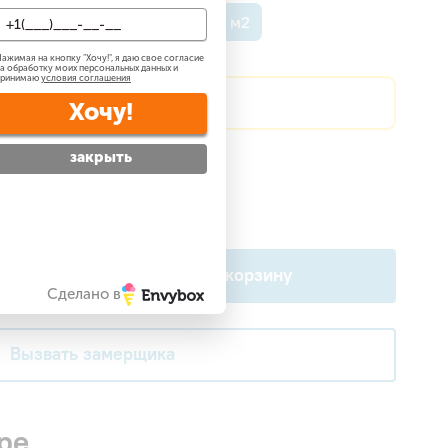
о 40 м2
До 60 м2
До 70 м2
ажимая на кнопку "
Хочу!
", я даю свое согласие
а обработку моих персональных данных и
принимаю
условия соглашения
?
Сделаем скидку!
Хочу!
закрыть
атно
?
 —
бесплатно
?
В корзину
Сделано в
Вызвать замерщика
ре