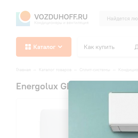
VOZDUHOFF.RU
Кондиционеры и вентиляция
Каталог
Как купить
Д
Главная
—
Каталог товаров
—
Сплит-системы
—
Кондицио
Energolux GLARUS DC ESA