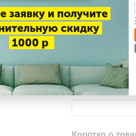
До 25 м2
До 30 м2
Д
е заявку и получите
Н
н
нительную скидку
Нашли дешевле
1000 р
Доставка 1-3 дня —
беспл
Самовывоз в будние дни
Купить в 1 клик
Коротко о това