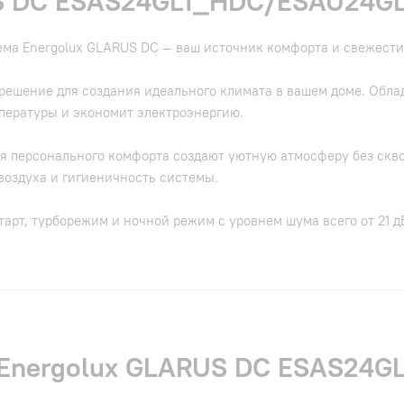
US DC ESAS24GL1_HDC/ESAU24G
ема Energolux GLARUS DC — ваш источник комфорта и свежести
решение для создания идеального климата в вашем доме. Обл
пературы и экономит электроэнергию.
я персонального комфорта создают уютную атмосферу без скво
воздуха и гигиеничность системы.
арт, турборежим и ночной режим с уровнем шума всего от 21 дБ
и Energolux GLARUS DC ESAS24