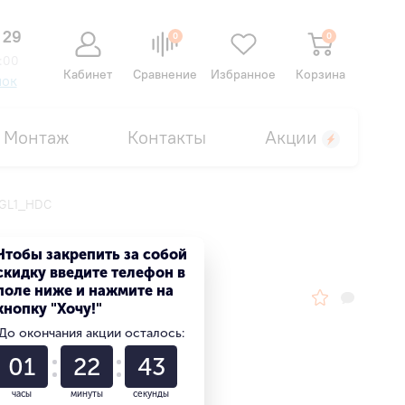
 29
0
0
:00
Кабинет
Сравнение
Избранное
Корзина
нок
Монтаж
Контакты
Акции
4GL1_HDC
Чтобы закрепить за собой
скидку введите телефон в
поле ниже и нажмите на
кнопку "Хочу!"
До окончания акции осталось:
01
22
42
часы
минуты
секунды