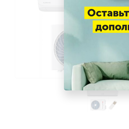
Оставьт
допол