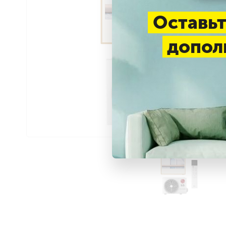
Оставьт
допол