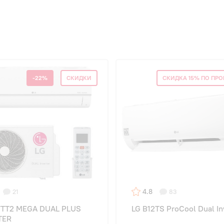
-22%
СКИДКИ
СКИДКА 15% ПО ПР
4.8
21
83
7TT2 MEGA DUAL PLUS
LG B12TS ProCool Dual In
TER