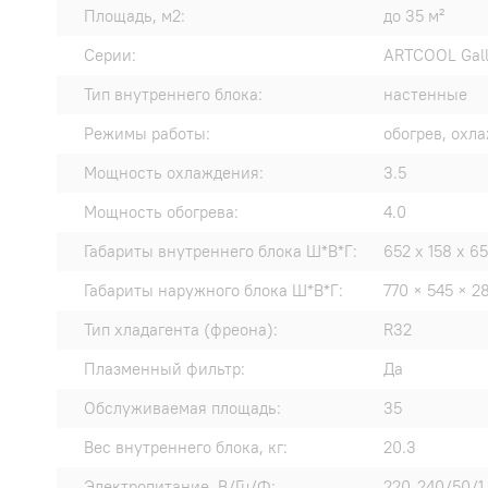
Площадь, м2:
до 35 м²
Серии:
ARTCOOL Gall
Тип внутреннего блока:
настенные
Режимы работы:
обогрев, охл
Мощность охлаждения:
3.5
Мощность обогрева:
4.0
Габариты внутреннего блока Ш*В*Г:
652 x 158 x 6
Габариты наружного блока Ш*В*Г:
770 × 545 × 2
Тип хладагента (фреона):
R32
Плазменный фильтр:
Да
Обслуживаемая площадь:
35
Вес внутреннего блока, кг:
20.3
Электропитание, В/Гц/Ф:
220-240/50/1