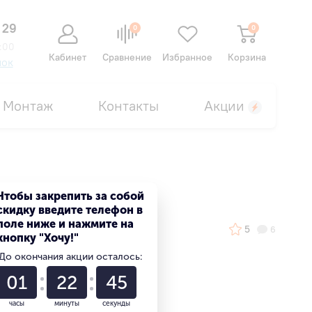
 29
0
0
:00
Кабинет
Сравнение
Избранное
Корзина
нок
Монтаж
Контакты
Акции
Чтобы закрепить за собой
скидку введите телефон в
поле ниже и нажмите на
5
6
кнопку "Хочу!"
До окончания акции осталось:
Выгода 12%
01
22
44
или 33 118 ₽
часы
минуты
секунды