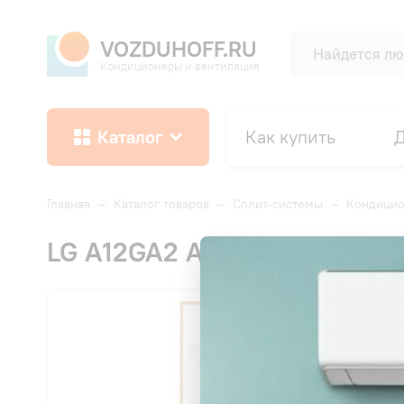
VOZDUHOFF.RU
Кондиционеры и вентиляция
Каталог
Как купить
Д
Главная
—
Каталог товаров
—
Сплит-системы
—
Кондицио
LG A12GA2 ARTCOOL Gallery 