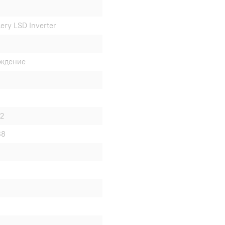
ery LSD Inverter
аждение
52
88