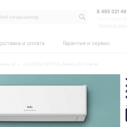
8 495 021 49
Пн-Пт 09:00-18
Заказать зво
оставка и оплата
Гарантия и сервис
неры LG
—
LG A12GA2 ARTCOOL Gallery LSD Inverter
LSD Inverter
Код товара: 00008023
ПРОМОКОД ВНУТРИ
-12%
275 990 ₽
242 872 ₽