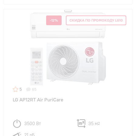
-12%
СКИДКА ПО ПРОМОКОДУ LG10
5
65
LG AP12RT Air PuriCare
3500 Вт
35 м
2
21 дБ