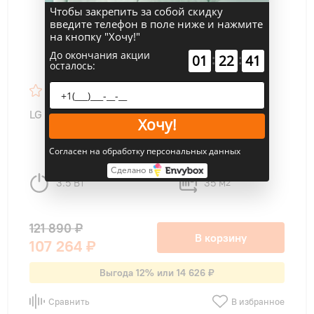
Чтобы закрепить за собой скидку
введите телефон в поле ниже и нажмите
на кнопку "Хочу!"
До окончания акции
:
:
01
22
40
осталось:
4,8
21
LG AB12BK ARTCOOL Objet Inverter
Хочу!
Согласен на обработку персональных данных
Сделано в
3.5 Вт
35 м
2
121 890 ₽
В корзину
107 264 ₽
Выгода 12% или 14 626 ₽
Сравнить
В избранное