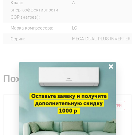
Класс
A
энергоэффективности
COP (нагрев):
Марка компрессора:
LG
Серии:
MEGA DUAL PLUS INVERTER
×
Похожие товары
-12%
ПРОМОКОД ВНУТРИ