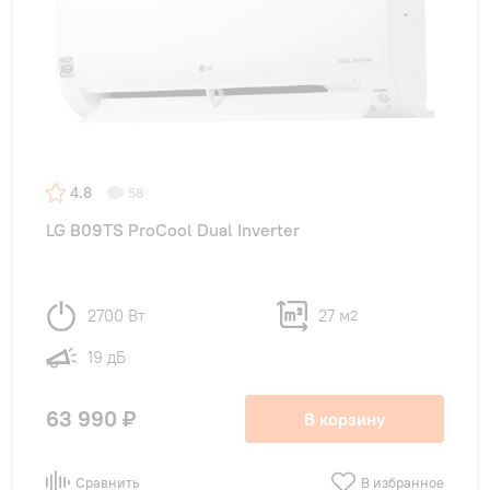
4.8
58
LG B09TS ProCool Dual Inverter
2700 Вт
27 м
2
19 дБ
63 990 ₽
В корзину
Сравнить
В избранное