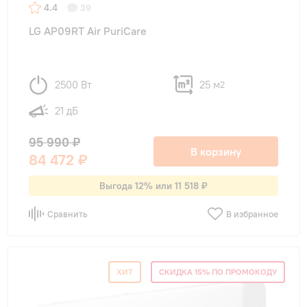
4.4
39
LG AP09RT Air PuriCare
2500 Вт
25 м
2
21 дБ
95 990 ₽
В корзину
84 472 ₽
Выгода 12% или 11 518 ₽
Сравнить
В избранное
ХИТ
СКИДКА 15% ПО ПРОМОКОДУ