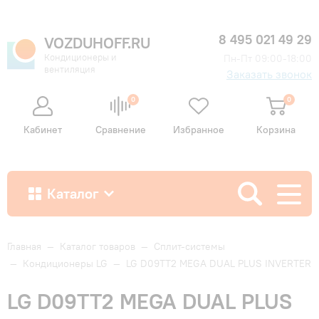
8 495 021 49 29
VOZDUHOFF.RU
Кондиционеры и
Пн-Пт 09:00-18:00
вентиляция
Заказать звонок
0
0
Кабинет
Сравнение
Избранное
Корзина
Каталог
Как купить
Главная
—
Каталог товаров
—
Сплит-системы
—
Кондиционеры LG
—
LG D09TT2 MEGA DUAL PLUS INVERTER
Доставка и оплата
LG D09TT2 MEGA DUAL PLUS