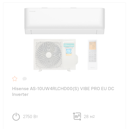
Hisense AS-10UW4RLCHD00(S) VIBE PRO EU DC
Inverter
2750 Вт
28 м
2