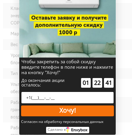
Класс
A
энергоэффективности
COP (нагрев):
Марка компрессора:
GMCC
Вес внешнего блока, кг:
30
Уровень шума наружного
56
Чтобы закрепить за собой скидку
блока, дБ(А):
введите телефон в поле ниже и нажмите
на кнопку "Хочу!"
Тип компрессора:
Ротационный
До окончания акции
:
:
01
22
41
Ультрафиолетовое
нет
осталось:
обеззараживание:
Рабочие температурные
-15 +45
Хочу!
границы наружного
воздуха (охлаждение) °C:
Согласен на обработку персональных данных
Рабочие температурные
-20 +24
Сделано в
границы наружного