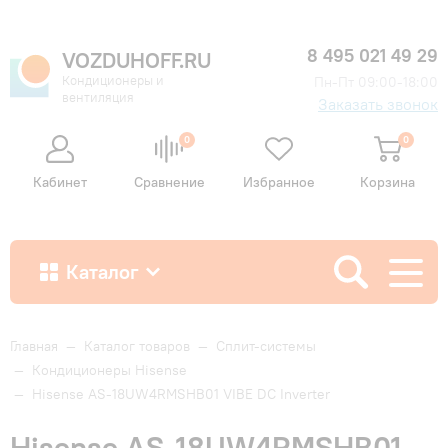
8 495 021 49 29
VOZDUHOFF.RU
Кондиционеры и
Пн-Пт 09:00-18:00
вентиляция
Заказать звонок
0
0
Кабинет
Сравнение
Избранное
Корзина
Каталог
Как купить
Главная
—
Каталог товаров
—
Сплит-системы
—
Кондиционеры Hisense
—
Hisense AS-18UW4RMSHB01 VIBE DC Inverter
Доставка и оплата
Hisense AS-18UW4RMSHB01