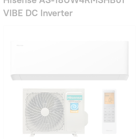
Гарантия и сервис
VIBE DC Inverter
Монтаж
Контакты
Акции