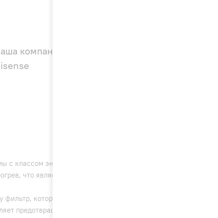
аша компания — официальный дилер
isense
мы с классом энергоэффективности А.
богрев, что является важным преимуществом для
y фильтр, который удаляет более 90% пыли и других
оляет предотвращать появление микробов и бактерий.