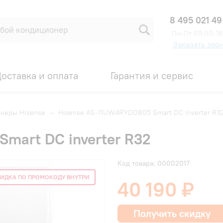
8 495 021 49
Пн-Пт 09:00-18
Заказать зво
оставка и оплата
Гарантия и сервис
неры Hisense
—
Hisense AS-11UW4RYDDB05 Smart DC inverter R3
mart DC inverter R32
Код товара: 00002017
ИДКА ПО ПРОМОКОДУ ВНУТРИ
40 190 ₽
Получить скидку