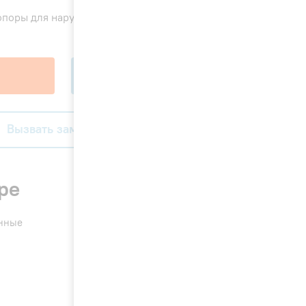
2 000 ₽
поры для наружного блока
В корзину
Вызвать замерщика
ре
енные