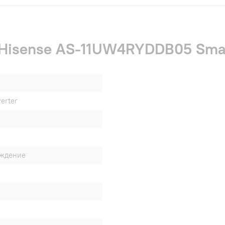
 Hisense AS-11UW4RYDDB05 Smar
erter
аждение