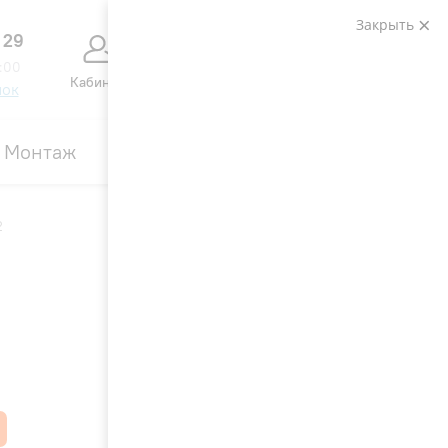
Закрыть
 29
0
0
:00
Кабинет
Сравнение
Избранное
Корзина
нок
Монтаж
Контакты
Акции
2
4.7
41