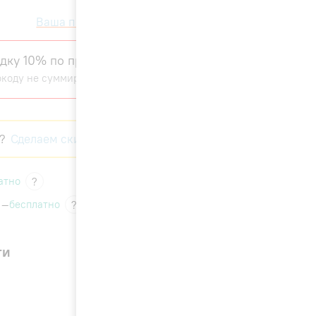
Ваша персональная скидка
дку 10% по промокоду Hisense Sale
окоду не суммируется с другими скидками)
?
Сделаем скидку!
атно
?
 —
бесплатно
?
ги
16 990 ₽
17 900 ₽
!