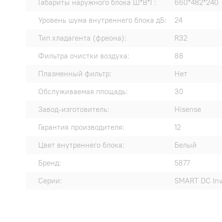
Габариты наружного блока Ш*В*Г:
660*482*240
Уровень шума внутреннего блока дБ:
24
Тип хладагента (фреона):
R32
Фильтра очистки воздуха:
88
Плазменный фильтр:
Нет
Обслуживаемая площадь:
30
Завод-изготовитель:
Hisense
Гарантия производителя:
12
Цвет внутреннего блока:
Белый
Бренд:
5877
Серии:
SMART DC Inv