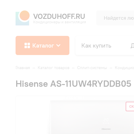
VOZDUHOFF.RU
Кондиционеры и вентиляция
Каталог
Как купить
Д
Главная
—
Каталог товаров
—
Сплит-системы
—
Кондицио
Hisense AS-11UW4RYDDB05 S
СК