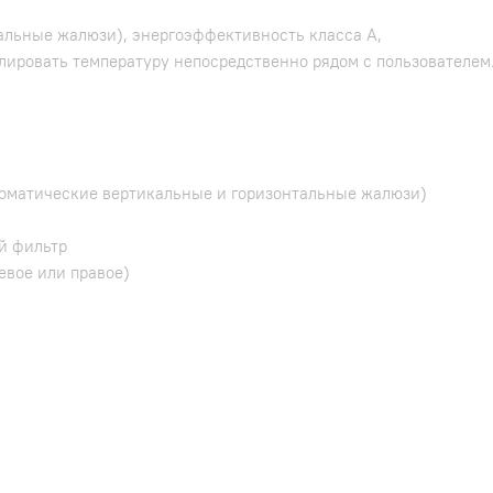
альные жалюзи), энергоэффективность класса А,
олировать температуру непосредственно рядом с пользователем
автоматические вертикальные и горизонтальные жалюзи)
ий фильтр
евое или правое)