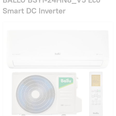
Гарантия и сервис
Smart DC Inverter
Монтаж
Контакты
Акции