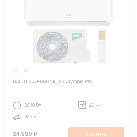
BALLU BSO-09HN8_V2 Olympio Pro
2640 Вт
26 м
2
23 дБ
24 990 ₽
В корзину