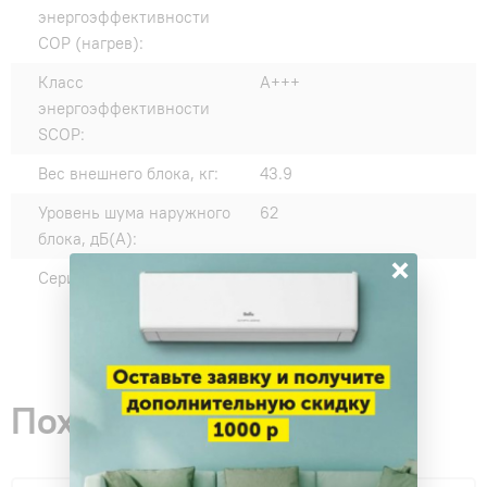
энергоэффективности
COP (нагрев):
Класс
A+++
энергоэффективности
SCOP:
Вес внешнего блока, кг:
43.9
Уровень шума наружного
62
блока, дБ(А):
×
Серии:
Eco Smart
Похожие товары