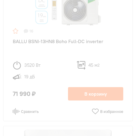
16
BALLU BSNI-13HN8 Boho Full-DC inverter
3520 Вт
45 м
2
19 дБ
71 990 ₽
В корзину
Сравнить
В избранное