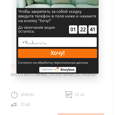
Чтобы закрепить за собой скидку
введите телефон в поле ниже и нажмите
на кнопку "Хочу!"
До окончания акции
:
:
01
22
40
осталось:
Хочу!
Согласен на обработку персональных данных
Сделано в
BALLU BSYI-08HN8_V5 Eco Smart DC Inverter
2640 Вт
23 м
2
20 дБ