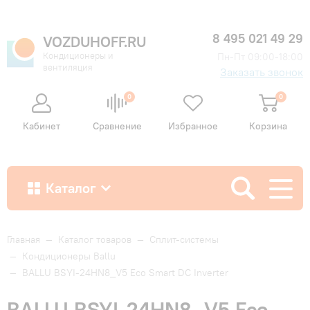
8 495 021 49 29
VOZDUHOFF.RU
Кондиционеры и
Пн-Пт 09:00-18:00
вентиляция
Заказать звонок
0
0
Кабинет
Сравнение
Избранное
Корзина
Каталог
Как купить
Главная
—
Каталог товаров
—
Сплит-системы
—
Кондиционеры Ballu
—
BALLU BSYI-24HN8_V5 Eco Smart DC Inverter
Доставка и оплата
BALLU BSYI-24HN8_V5 Eco