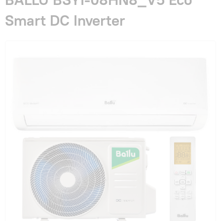
Гарантия и сервис
Smart DC Inverter
Монтаж
Контакты
Акции