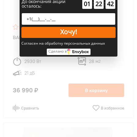
До окончания акции
:
:
01
22
41
осталось:
Хочу!
BALLU BSYI-10HN8_V5 Eco Smart DC Inverter
Согласен на обработку персональных данных
Сделано в
2930 Вт
28 м
2
21 дБ
36 990 ₽
В корзину
Сравнить
В избранное