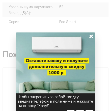
Уровень шума наружного
52
блока, дБ(А):
Серии:
Eco Smart
×
Похожие товары
Чтобы закрепить за собой скидку
введите телефон в поле ниже и нажмите
на кнопку "Хочу!"