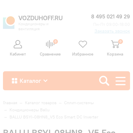
8 495 021 49 29
VOZDUHOFF.RU
Кондиционеры и
Пн-Пт 09:00-18:00
вентиляция
Заказать звонок
0
0
Кабинет
Сравнение
Избранное
Корзина
Каталог
Как купить
Главная
—
Каталог товаров
—
Сплит-системы
—
Кондиционеры Ballu
—
BALLU BSYI-08HN8_V5 Eco Smart DC Inverter
Доставка и оплата
BALLU BSYI-08HN8_V5 Eco