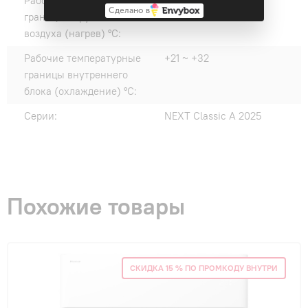
Рабочие температурные
-10 ~ +24
Сделано в
границы наружного
воздуха (нагрев) °C:
Рабочие температурные
+21 ~ +32
границы внутреннего
блока (охлаждение) °C:
Серии:
NEXT Classic A 2025
Похожие товары
СКИДКА 15 % ПО ПРОМКОДУ ВНУТРИ