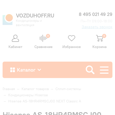
8 495 021 49 29
VOZDUHOFF.RU
Кондиционеры и
Пн-Пт 09:00-18:00
вентиляция
Заказать звонок
0
0
Кабинет
Сравнение
Избранное
Корзина
Каталог
Как купить
Главная
—
Каталог товаров
—
Сплит-системы
—
Кондиционеры Hisense
—
Hisense AS-18HR4RMSCJ00 NEXT Classic A
Доставка и оплата
Hisense AS-18HR4RMSCJ00