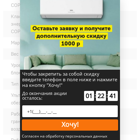
COP:
Класс
A
энергоэффективности
COP (нагрев):
Марка компрессора:
GMCC
Вес внешнего блока, кг:
36
Уровень шума наружного
54
блока, дБ(А):
Чтобы закрепить за собой скидку
введите телефон в поле ниже и нажмите
Тип компрессора:
Ротационный
на кнопку "Хочу!"
До окончания акции
:
:
01
22
40
Ультрафиолетовое
нет
осталось:
обеззараживание:
Рабочие температурные
+19 ~ +43
границы наружного
Хочу!
воздуха (охлаждение) °C:
Согласен на обработку персональных данных