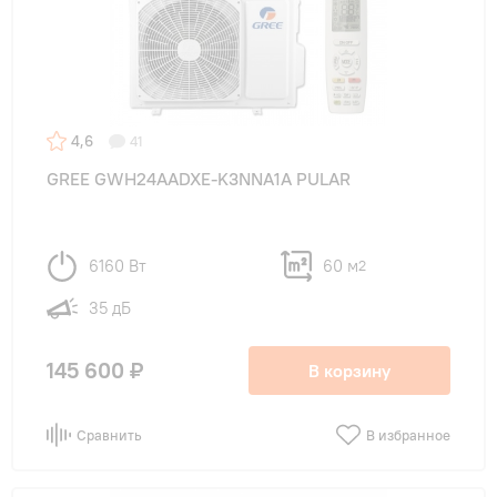
4,6
41
GREE GWH24AADXE-K3NNA1A PULAR
6160 Вт
60 м
2
35 дБ
145 600 ₽
В корзину
Сравнить
В избранное