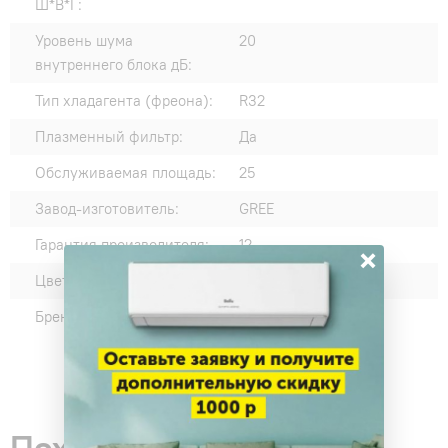
Ш*В*Г:
Уровень шума
20
внутреннего блока дБ:
Тип хладагента (фреона):
R32
Плазменный фильтр:
Да
Обслуживаемая площадь:
25
Завод-изготовитель:
GREE
Гарантия производителя:
12
×
Цвет внутреннего блока:
Белый
Бренд:
5880
Похожие товары