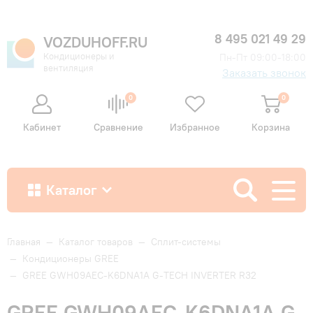
8 495 021 49 29
VOZDUHOFF.RU
Кондиционеры и
Пн-Пт 09:00-18:00
вентиляция
Заказать звонок
0
0
Кабинет
Сравнение
Избранное
Корзина
Каталог
Как купить
Главная
—
Каталог товаров
—
Сплит-системы
—
Кондиционеры GREE
—
GREE GWH09AEC-K6DNA1A G-TECH INVERTER R32
Доставка и оплата
GREE GWH09AEC-K6DNA1A G-