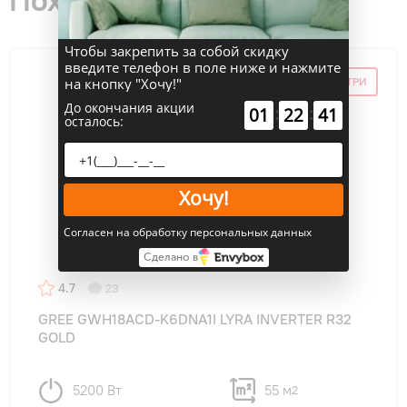
Чтобы закрепить за собой скидку
введите телефон в поле ниже и нажмите
СКИДКА ПО ПРОМОКОДУ ВНУТРИ
на кнопку "Хочу!"
До окончания акции
:
:
01
22
40
осталось:
Хочу!
Согласен на обработку персональных данных
Сделано в
4.7
23
GREE GWH18ACD-K6DNA1I LYRA INVERTER R32
GOLD
5200 Вт
55 м
2