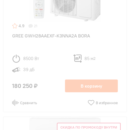
4.9
21
GREE GWH28AAEXF-K3NNA2A BORA
8500 Вт
85 м
2
39 дБ
180 250 ₽
В корзину
Сравнить
В избранное
СКИДКА ПО ПРОМОКОДУ ВНУТРИ