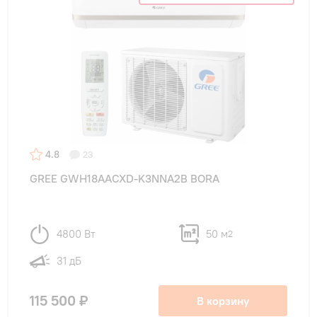
4.8
23
GREE GWH18AACXD-K3NNA2B BORA
4800 Вт
50 м
2
31 дБ
115 500 ₽
В корзину