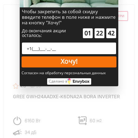
Чтобы закрепить за собой скидку
СКИДКА ПО ПРОМОКОДУ ВНУТРИ
введите телефон в поле ниже и нажмите
на кнопку "Хочу!"
До окончания акции
:
:
01
22
41
осталось:
Хочу!
Согласен на обработку персональных данных
Сделано в
4.8
36
GREE GWH24AADXE-K6DNA2A BORA INVERTER
6160 Вт
60 м
2
34 дБ