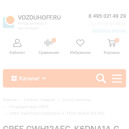
8 495 021 49 29
VOZDUHOFF.RU
Кондиционеры и
Пн-Пт 09:00-18:00
вентиляция
Заказать звонок
0
0
Кабинет
Сравнение
Избранное
Корзина
Каталог
Как купить
Главная
—
Каталог товаров
—
Сплит-системы
—
Кондиционеры GREE
—
GREE GWH12AEC-K6DNA1A G-TECH INVERTER R32
Доставка и оплата
GREE GWH12AEC-K6DNA1A G-