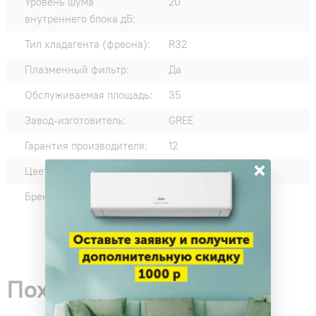
Уровень шума
20
внутреннего блока дБ:
Тип хладагента (фреона):
R32
Плазменный фильтр:
Да
Обслуживаемая площадь:
35
Завод-изготовитель:
GREE
Гарантия производителя:
12
×
Цвет внутреннего блока:
Белый
Бренд:
5880
Похожие товары